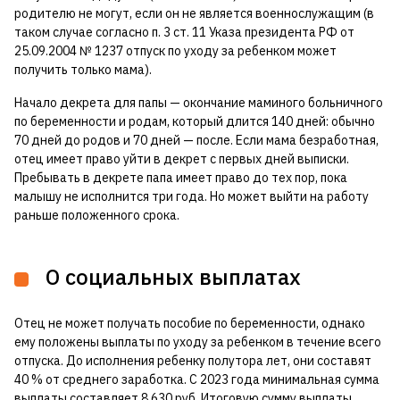
родителю не могут, если он не является военнослужащим (в
таком случае согласно п. 3 ст. 11 Указа президента РФ от
25.09.2004 № 1237 отпуск по уходу за ребенком может
получить только мама).
Начало декрета для папы — окончание маминого больничного
по беременности и родам, который длится 140 дней: обычно
70 дней до родов и 70 дней — после. Если мама безработная,
отец имеет право уйти в декрет с первых дней выписки.
Пребывать в декрете папа имеет право до тех пор, пока
малышу не исполнится три года. Но может выйти на работу
раньше положенного срока.
О социальных выплатах
Отец не может получать пособие по беременности, однако
ему положены выплаты по уходу за ребенком в течение всего
отпуска. До исполнения ребенку полутора лет, они составят
40 % от среднего заработка. С 2023 года минимальная сумма
выплаты составляет 8 630 руб. Итоговую сумму выплаты