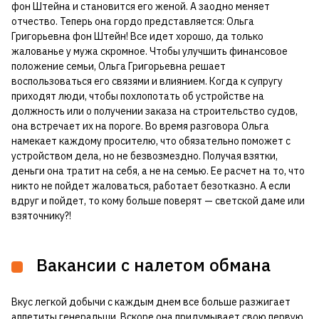
фон Штейна и становится его женой. А заодно меняет
отчество. Теперь она гордо представляется: Ольга
Григорьевна фон Штейн! Все идет хорошо, да только
жалованье у мужа скромное. Чтобы улучшить финансовое
положение семьи, Ольга Григорьевна решает
воспользоваться его связями и влиянием. Когда к супругу
приходят люди, чтобы похлопотать об устройстве на
должность или о получении заказа на строительство судов,
она встречает их на пороге. Во время разговора Ольга
намекает каждому просителю, что обязательно поможет с
устройством дела, но не безвозмездно. Получая взятки,
деньги она тратит на себя, а не на семью. Ее расчет на то, что
никто не пойдет жаловаться, работает безотказно. А если
вдруг и пойдет, то кому больше поверят — светской даме или
взяточнику?!
Вакансии с налетом обмана
Вкус легкой добычи с каждым днем все больше разжигает
аппетиты генеральши. Вскоре она придумывает свою первую