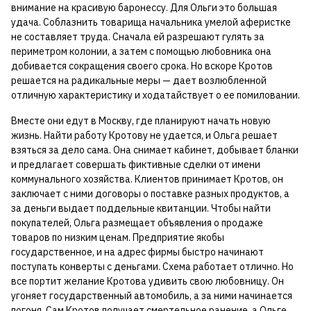
внимание на красивую баронессу. Для Ольги это большая
удача. Соблазнить товарища начальника умелой аферистке
не составляет труда. Сначала ей разрешают гулять за
периметром колонии, а затем с помощью любовника она
добивается сокращения своего срока. Но вскоре Кротов
решается на радикальные меры — дает возлюбленной
отличную характеристику и ходатайствует о ее помиловании.
Вместе они едут в Москву, где планируют начать новую
жизнь. Найти работу Кротову не удается, и Ольга решает
взяться за дело сама. Она снимает кабинет, добывает бланки
и предлагает совершать фиктивные сделки от имени
коммунального хозяйства. Клиентов принимает Кротов, он
заключает с ними договоры о поставке разных продуктов, а
за деньги выдает поддельные квитанции. Чтобы найти
покупателей, Ольга размещает объявления о продаже
товаров по низким ценам. Предприятие якобы
государственное, и на адрес фирмы быстро начинают
поступать конверты с деньгами. Схема работает отлично. Но
все портит желание Кротова удивить свою любовницу. Он
угоняет государственный автомобиль, а за ними начинается
погоня. Сам Кротов получает смертельное ранение, а Ольге