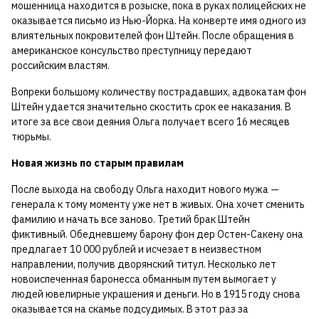
мошенница находится в розыске, пока в руках полицейских не
оказывается письмо из Нью-Йорка. На конверте имя одного из
влиятельных покровителей фон Штейн. После обращения в
американское консульство преступницу передают
российским властям.
Вопреки большому количеству пострадавших, адвокатам фон
Штейн удается значительно скостить срок ее наказания. В
итоге за все свои деяния Ольга получает всего 16 месяцев
тюрьмы.
Новая жизнь по старым правилам
После выхода на свободу Ольга находит нового мужа —
генерала к тому моменту уже нет в живых. Она хочет сменить
фамилию и начать все заново. Третий брак Штейн
фиктивный. Обедневшему барону фон дер Остен-Сакену она
предлагает 10 000 рублей и исчезает в неизвестном
направлении, получив дворянский титул. Несколько лет
новоиспеченная баронесса обманным путем вымогает у
людей ювелирные украшения и деньги. Но в 1915 году снова
оказывается на скамье подсудимых. В этот раз за