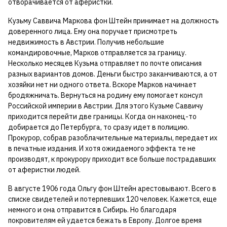
отворачивается от аферистки.
Кузьму Саввича Маркова фон Штейн принимает на должность
доверенного лица. Ему она поручает присмотреть
недвижимость в Австрии. Получив небольшие
командировочные, Марков отправляется за границу.
Несколько месяцев Кузьма отправляет по почте описания
разных вариантов домов. Деньги быстро заканчиваются, а от
хозяйки нет ни одного ответа. Вскоре Марков начинает
бродяжничать. Вернуться на родину ему помогает консул
Российской империи в Австрии. Для этого Кузьме Саввичу
приходится перейти две границы. Когда он наконец-то
добирается до Петербурга, то сразу идет в полицию.
Прокурор, собрав разоблачительные материалы, передает их
в печатные издания. И хотя ожидаемого эффекта те не
производят, к прокурору приходит все больше пострадавших
от аферистки людей.
В августе 1906 года Ольгу фон Штейн арестовывают. Всего в
списке свидетелей и потерпевших 120 человек. Кажется, еще
немного и она отправится в Сибирь. Но благодаря
покровителям ей удается бежать в Европу. Долгое время