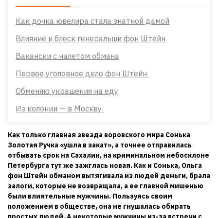
Как дочка ювелира стала знатной дамой
Влияние и блеск генеральши фон Штейн
Вакансии с налетом обмана
Первое уголовное дело фон Штейн
Обменяю украшения на еду
Из колонии — в Москву
Как только главная звезда воровского мира Сонька
Золотая Ручка «ушла в закат», а точнее отправилась
отбывать срок на Сахалин, на криминальном небосклоне
Петербурга тут же зажглась новая. Как и Сонька, Ольга
фон Штейн обманом вытягивала из людей деньги, брала
залоги, которые не возвращала, а ее главной мишенью
были влиятельные мужчины. Пользуясь своим
положением в обществе, она не гнушалась обирать
простых людей. А некоторые мужчины из-за встречи с