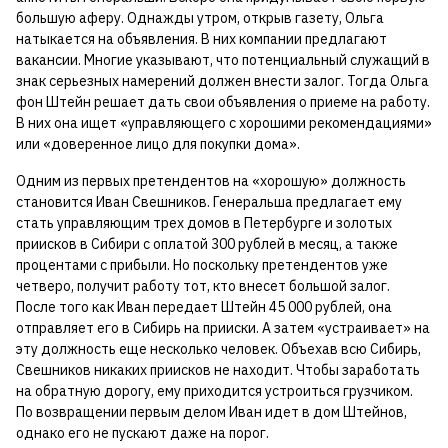
большую аферу. Однажды утром, открыв газету, Ольга
натыкается на объявления. В них компании предлагают
вакансии. Многие указывают, что потенциальный служащий в
знак серьезных намерений должен внести залог. Тогда Ольга
фон Штейн решает дать свои объявления о приеме на работу.
В них она ищет «управляющего с хорошими рекомендациями»
или «доверенное лицо для покупки дома».
Одним из первых претендентов на «хорошую» должность
становится Иван Свешников. Генеральша предлагает ему
стать управляющим трех домов в Петербурге и золотых
приисков в Сибири с оплатой 300 рублей в месяц, а также
процентами с прибыли. Но поскольку претендентов уже
четверо, получит работу тот, кто внесет большой залог.
После того как Иван передает Штейн 45 000 рублей, она
отправляет его в Сибирь на прииски. А затем «устраивает» на
эту должность еще несколько человек. Объехав всю Сибирь,
Свешников никаких приисков не находит. Чтобы заработать
на обратную дорогу, ему приходится устроиться грузчиком.
По возвращении первым делом Иван идет в дом Штейнов,
однако его не пускают даже на порог.