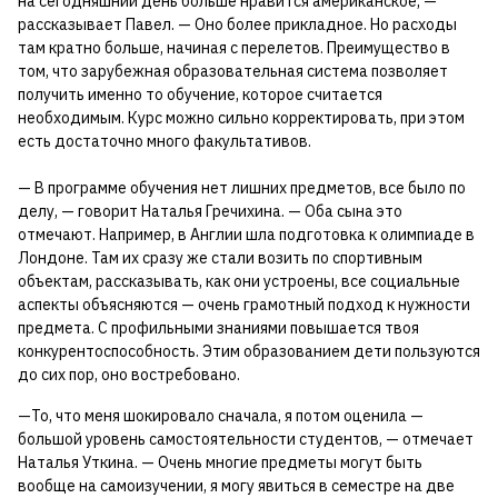
на сегодняшний день больше нравится американское, —
рассказывает Павел. — Оно более прикладное. Но расходы
там кратно больше, начиная с перелетов. Преимущество в
том, что зарубежная образовательная система позволяет
получить именно то обучение, которое считается
необходимым. Курс можно сильно корректировать, при этом
есть достаточно много факультативов.
— В программе обучения нет лишних предметов, все было по
делу, — говорит Наталья Гречихина. — Оба сына это
отмечают. Например, в Англии шла подготовка к олимпиаде в
Лондоне. Там их сразу же стали возить по спортивным
объектам, рассказывать, как они устроены, все социальные
аспекты объясняются — очень грамотный подход к нужности
предмета. С профильными знаниями повышается твоя
конкурентоспособность. Этим образованием дети пользуются
до сих пор, оно востребовано.
—То, что меня шокировало сначала, я потом оценила —
большой уровень самостоятельности студентов, — отмечает
Наталья Уткина. — Очень многие предметы могут быть
вообще на самоизучении, я могу явиться в семестре на две