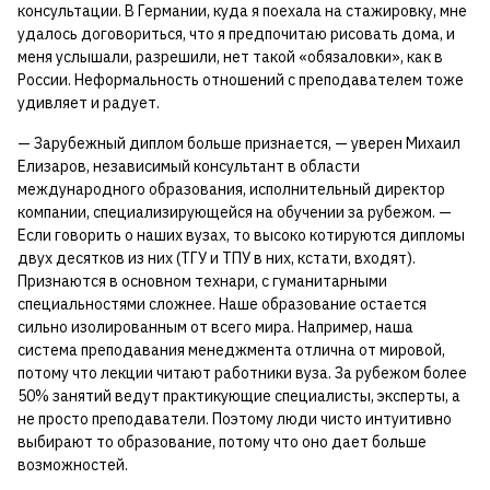
консультации. В Германии, куда я поехала на стажировку, мне
удалось договориться, что я предпочитаю рисовать дома, и
меня услышали, разрешили, нет такой «обязаловки», как в
России. Неформальность отношений с преподавателем тоже
удивляет и радует.
— Зарубежный диплом больше признается, — уверен Михаил
Елизаров, независимый консультант в области
международного образования, исполнительный директор
компании, специализирующейся на обучении за рубежом. —
Если говорить о наших вузах, то высоко котируются дипломы
двух десятков из них (ТГУ и ТПУ в них, кстати, входят).
Признаются в основном технари, с гуманитарными
специальностями сложнее. Наше образование остается
сильно изолированным от всего мира. Например, наша
система преподавания менеджмента отлична от мировой,
потому что лекции читают работники вуза. За рубежом более
50% занятий ведут практикующие специалисты, эксперты, а
не просто преподаватели. Поэтому люди чисто интуитивно
выбирают то образование, потому что оно дает больше
возможностей.