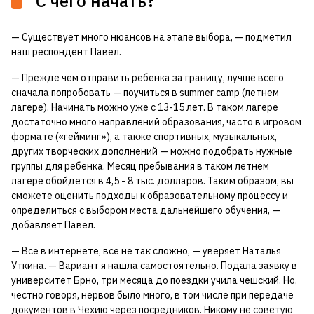
С чего начать?
— Существует много нюансов на этапе выбора, — подметил
наш респондент Павел.
— Прежде чем отправить ребенка за границу, лучше всего
сначала попробовать — поучиться в summer camp (летнем
лагере). Начинать можно уже с 13-15 лет. В таком лагере
достаточно много направлений образования, часто в игровом
формате («гейминг»), а также спортивных, музыкальных,
других творческих дополнений — можно подобрать нужные
группы для ребенка. Месяц пребывания в таком летнем
лагере обойдется в 4,5 - 8 тыс. долларов. Таким образом, вы
сможете оценить подходы к образовательному процессу и
определиться с выбором места дальнейшего обучения, —
добавляет Павел.
— Все в интернете, все не так сложно, — уверяет Наталья
Уткина. — Вариант я нашла самостоятельно. Подала заявку в
университет Брно, три месяца до поездки учила чешский. Но,
честно говоря, нервов было много, в том числе при передаче
документов в Чехию через посредников. Никому не советую