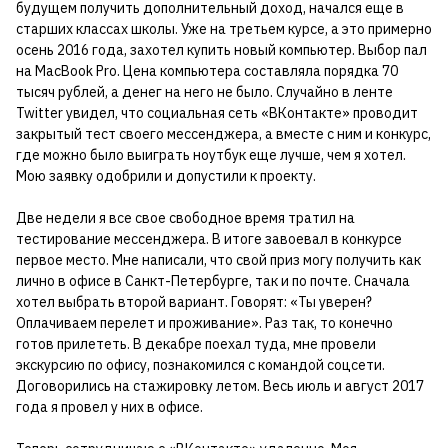
будущем получить дополнительный доход, начался еще в
старших классах школы. Уже на третьем курсе, а это примерно
осень 2016 года, захотел купить новый компьютер. Выбор пал
на MacBook Pro. Цена компьютера составляла порядка 70
тысяч рублей, а денег на него не было. Случайно в ленте
Twitter увидел, что социальная сеть «ВКонтакте» проводит
закрытый тест своего мессенджера, а вместе с ним и конкурс,
где можно было выиграть ноутбук еще лучше, чем я хотел.
Мою заявку одобрили и допустили к проекту.
Две недели я все свое свободное время тратил на
тестирование мессенджера. В итоге завоевал в конкурсе
первое место. Мне написали, что свой приз могу получить как
лично в офисе в Санкт-Петербурге, так и по почте. Сначала
хотел выбрать второй вариант. Говорят: «Ты уверен?
Оплачиваем перелет и проживание». Раз так, то конечно
готов прилететь. В декабре поехал туда, мне провели
экскурсию по офису, познакомился с командой соцсети.
Договорились на стажировку летом. Весь июль и август 2017
года я провел у них в офисе.