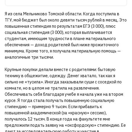
Я из села Мельниково Томской области. Когда поступила в
ТГУ, мой бюджет был около девяти тысяч рублей в месяц. Это
повышенная стипендия по результатам ЕГЭ (3 000), плюс
социальная стипендия (3 000), которая выплачивается
студентам, имеющим трудности в плане материального
обеспечения — доход родителей был ниже прожиточного
минимума. Кроме того, я получала материальную помощь —
аналогичные три тысячи.
Крупные покупки делали вместе с родителями: бытовую
технику в общежитие, одежду. Денег хватало, так как я
сильно не «тусила». Иногда заказывали суши с соседкой по
комнате, но в целом не тратила на развлечения.
Обеспечивать себя благодаря учебе я начала уже на втором
курсе. Я тогда стала получать повышенную социальную
стипендию — примерно 9 тысяч. Если прибавить к
повышенной академической (за «красную» сессию),
получалось 12 тысяч. В конце года на факультете мне
предложили подать заявку на «оксфордскую» стипендию. Ее
дают за исследовательскую работу и участие в