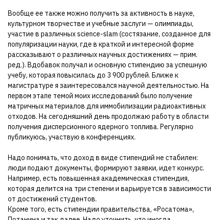
Вообще ее также можно получить за активность в науке,
культурном творчестве и учебные заслуги — олимпиады,
участие в различных science-slam (состязание, созданное для
популяризации науки, где в краткой и интересной форме
рассказывают о различных научных достижениях — прим.
ред.). Вдобавок получал и основную стипендию за успешную
учебу, которая повысилась до 3 900 рублей. Ближе к
магистратуре я заинтересовался научной деятельностью. На
первом этапе темой моих исследований было получение
матричных материалов для иммобилизации радиоактивных
отходов. На сегодняшний день продолжаю работу в области
получения дисперсионного ядерного топлива. Регулярно
публикуюсь, участвую в конференциях.
Надо понимать, что доход в виде стипендий не стабилен:
люди подают документы, формируют заявки, идет конкурс.
Например, есть повышенная академическая стипендия,
которая делится на три степени и варьируется в зависимости
от достижений студентов.
Кроме того, есть стипендии правительства, «Росатома»,
Потанина и так далее. Надо уточнить, что иногда