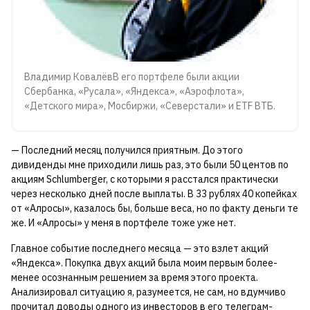
Владимир КовалёвВ его портфеле были акции
Сбербанка, «Русала», «Яндекса», «Аэрофлота»,
«Детского мира», Мосбиржи, «Северстали» и ETF ВТБ.
— Последний месяц получился приятным. До этого
дивиденды мне приходили лишь раз, это были 50 центов по
акциям Schlumberger, с которыми я расстался практически
через несколько дней после выплаты. В 33 рублях 40 копейках
от «Алросы», казалось бы, больше веса, но по факту деньги те
же. И «Алросы» у меня в портфеле тоже уже нет.
Главное событие последнего месяца — это взлет акций
«Яндекса». Покупка двух акций была моим первым более-
менее осознанным решением за время этого проекта.
Анализировал ситуацию я, разумеется, не сам, но вдумчиво
прочитал доводы одного из инвесторов в его телеграм-