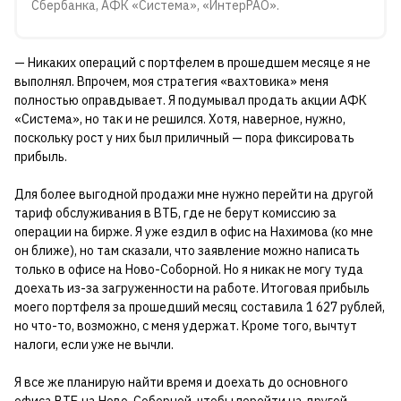
Сбербанка, АФК «Система», «ИнтерРАО».
— Никаких операций с портфелем в прошедшем месяце я не
выполнял. Впрочем, моя стратегия «вахтовика» меня
полностью оправдывает. Я подумывал продать акции АФК
«Система», но так и не решился. Хотя, наверное, нужно,
поскольку рост у них был приличный — пора фиксировать
прибыль.
Для более выгодной продажи мне нужно перейти на другой
тариф обслуживания в ВТБ, где не берут комиссию за
операции на бирже. Я уже ездил в офис на Нахимова (ко мне
он ближе), но там сказали, что заявление можно написать
только в офисе на Ново-Соборной. Но я никак не могу туда
доехать из-за загруженности на работе. Итоговая прибыль
моего портфеля за прошедший месяц составила 1 627 рублей,
но что-то, возможно, с меня удержат. Кроме того, вычтут
налоги, если уже не вычли.
Я все же планирую найти время и доехать до основного
офиса ВТБ на Ново-Соборной, чтобы перейти на другой