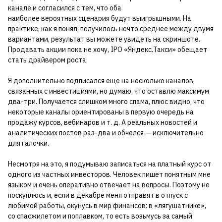
канале и согласился с тем, что оба
наиболее вероятных сценария будут выигрышными. На
практике, как я понял, получилось нечто среднее между двумя
вариантами, результат вы можете увидеть на скриншоте.
Продавать акции пока не хочу, IPO «Яндекс.Такси» обещает
стать драйвером роста.
Я дополнительно подписался еще на несколько каналов,
связанных с инвестициями, но думаю, что оставлю максимум
два-три. Получается слишком много спама, плюс видно, что
некоторые каналы ориентированы в первую очередь на
продажу курсов, вебинаров и т. д. А реальных новостей и
аналитических постов раз-два и обчелся — исключительно
для галочки.
Несмотря на это, я подумываю записаться на платный курс от
одного из частных инвесторов. Человек пишет понятным мне
языком и очень оперативно отвечает на вопросы. Поэтому не
поскуплюсь и, если в декабре меня отправят в отпуск с
любимой работы, окунусь в мир финансов: в «лягушатнике»,
со спасжилетом и поплавком, то есть возьмусь за самый