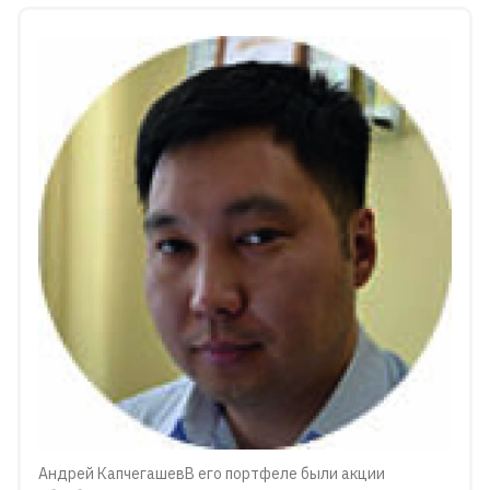
Андрей КапчегашевВ его портфеле были акции