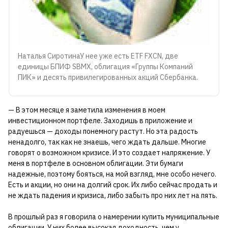
Наталья СиротинаУ нее уже есть ETF FXCN, две
единицы БПИФ SBMX, облигация «Группы Компаний
ПИК» и десять привилегированных акций Сбербанка.
— В этом месяце я заметила изменения в моем
инвестиционном портфеле. Заходишь в приложение и
радуешься — доходы понемногу растут. Но эта радость
ненадолго, так как не знаешь, чего ждать дальше. Многие
говорят о возможном кризисе. И это создает напряжение. У
меня в портфеле в основном облигации. Эти бумаги
надежные, поэтому бояться, на мой взгляд, мне особо нечего.
Есть и акции, но они на долгий срок. Их либо сейчас продать и
не ждать падения и кризиса, либо забыть про них лет на пять.
В прошлый раз я говорила о намерении купить муниципальные
облигации. У них более высокая доходность, чем у