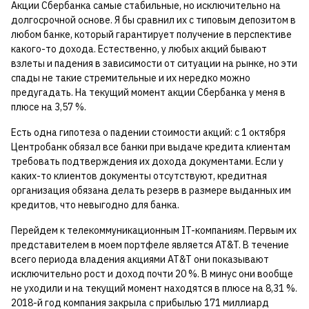
Акции Сбербанка самые стабильные, но исключительно на
долгосрочной основе. Я бы сравнил их с типовым депозитом в
любом банке, который гарантирует получение в перспективе
какого-то дохода. Естественно, у любых акций бывают
взлеты и падения в зависимости от ситуации на рынке, но эти
спады не такие стремительные и их нередко можно
предугадать. На текущий момент акции Сбербанка у меня в
плюсе на 3,57 %.
Есть одна гипотеза о падении стоимости акций: с 1 октября
Центробанк обязал все банки при выдаче кредита клиентам
требовать подтверждения их дохода документами. Если у
каких-то клиентов документы отсутствуют, кредитная
организация обязана делать резерв в размере выданных им
кредитов, что невыгодно для банка.
Перейдем к телекоммуникационным IT-компаниям. Первым их
представителем в моем портфеле является AT&T. В течение
всего периода владения акциями AT&T они показывают
исключительно рост и доход почти 20 %. В минус они вообще
не уходили и на текущий момент находятся в плюсе на 8,31 %.
2018-й год компания закрыла с прибылью 171 миллиард