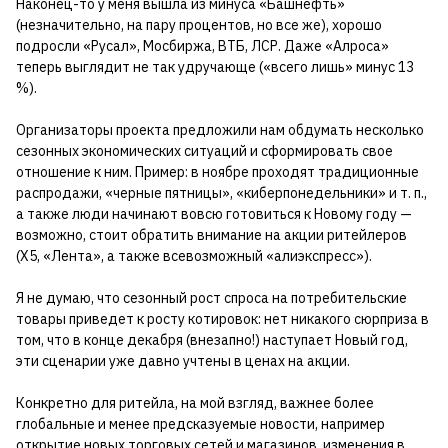
Наконец-то у меня вышла из минуса «Башнефть»
(незначительно, на пару процентов, но все же), хорошо
подросли «Русал», Мосбиржа, ВТБ, ЛСР. Даже «Алроса»
теперь выглядит не так удручающе («всего лишь» минус 13
%).
Организаторы проекта предложили нам обдумать несколько
сезонных экономических ситуаций и сформировать свое
отношение к ним. Пример: в ноябре проходят традиционные
распродажи, «черные пятницы», «киберпонедельники» и т. п.,
а также люди начинают вовсю готовиться к Новому году —
возможно, стоит обратить внимание на акции ритейлеров
(X5, «Лента», а также всевозможный «алиэкспресс»).
Я не думаю, что сезонный рост спроса на потребительские
товары приведет к росту котировок: нет никакого сюрприза в
том, что в конце декабря (внезапно!) наступает Новый год,
эти сценарии уже давно учтены в ценах на акции.
Конкретно для ритейла, на мой взгляд, важнее более
глобальные и менее предсказуемые новости, например
открытие новых торговых сетей и магазинов, изменения в