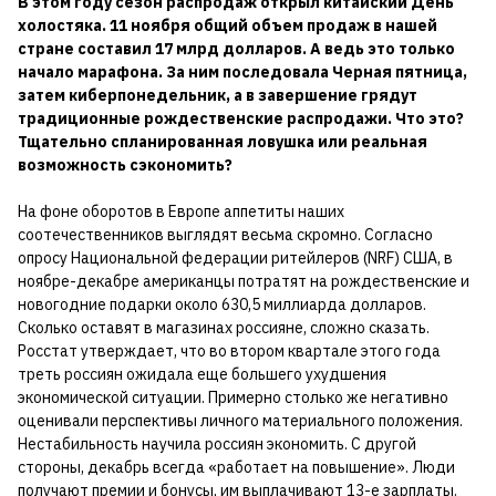
В этом году сезон распродаж открыл китайский День
холостяка. 11 ноября общий объем продаж в нашей
стране составил 17 млрд долларов. А ведь это только
начало марафона. За ним последовала Черная пятница,
затем киберпонедельник, а в завершение грядут
традиционные рождественские распродажи. Что это?
Тщательно спланированная ловушка или реальная
возможность сэкономить?
На фоне оборотов в Европе аппетиты наших
соотечественников выглядят весьма скромно. Согласно
опросу Национальной федерации ритейлеров (NRF) США, в
ноябре-декабре американцы потратят на рождественские и
новогодние подарки около 630,5 миллиарда долларов.
Сколько оставят в магазинах россияне, сложно сказать.
Росстат утверждает, что во втором квартале этого года
треть россиян ожидала еще большего ухудшения
экономической ситуации. Примерно столько же негативно
оценивали перспективы личного материального положения.
Нестабильность научила россиян экономить. С другой
стороны, декабрь всегда «работает на повышение». Люди
получают премии и бонусы, им выплачивают 13-е зарплаты.