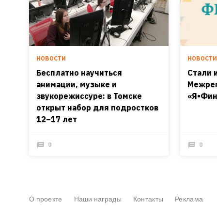
НОВОСТИ
НОВОСТ
Бесплатно научиться
Стали 
анимации, музыке и
Межрег
звукорежиссуре: в Томске
«Я•Фин
открыт набор для подростков
12–17 лет
0
0
О проекте
Наши награды
Контакты
Реклама