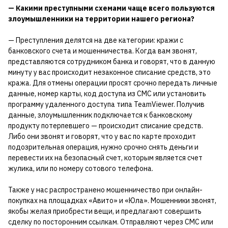
— Какими преступными схемами чаще всего пользуются
злоумышленники на территории нашего региона?
— Преступления делятся на две категории: кражи с
банковского счета и мошенничества. Когда вам звонят,
представляются сотрудником банка и говорят, что в данную
минуту у вас происходит незаконное списание средств, это
кража. Для отмены операции просят срочно передать личные
данные, номер карты, код доступа из СМС или установить
программу удаленного доступа типа TeamViewer. Получив
данные, злоумышленник подключается к банковскому
продукту потерпевшего — происходит списание средств.
Либо они звонят и говорят, что у вас по карте проходит
подозрительная операция, нужно срочно снять деньги и
перевести их на безопасный счет, которым является счет
жулика, или по номеру сотового телефона.
Также у нас распространено мошенничество при онлайн-
покупках на площадках «Авито» и «Юла». Мошенники звонят,
якобы желая приобрести вещи, и предлагают совершить
сделку по посторонним ссылкам. Отправляют через СМС или