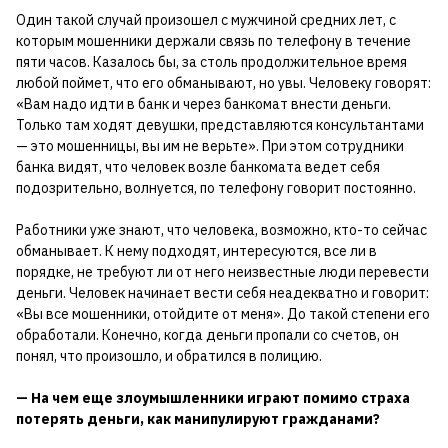
Один такой случай произошел с мужчиной средних лет, с
которым мошенники держали связь по телефону в течение
пяти часов. Казалось бы, за столь продолжительное время
любой поймет, что его обманывают, но увы. Человеку говорят:
«Вам надо идти в банк и через банкомат внести деньги.
Только там ходят девушки, представляются консультантами
— это мошенницы, вы им не верьте». При этом сотрудники
банка видят, что человек возле банкомата ведет себя
подозрительно, волнуется, по телефону говорит постоянно.
Работники уже знают, что человека, возможно, кто-то сейчас
обманывает. К нему подходят, интересуются, все ли в
порядке, не требуют ли от него неизвестные люди перевести
деньги. Человек начинает вести себя неадекватно и говорит:
«Вы все мошенники, отойдите от меня». До такой степени его
обработали. Конечно, когда деньги пропали со счетов, он
понял, что произошло, и обратился в полицию.
— На чем еще злоумышленники играют помимо страха
потерять деньги, как манипулируют гражданами?