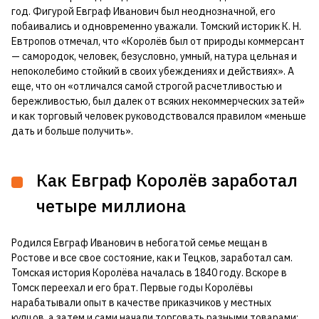
год. Фигурой Евграф Иванович был неоднозначной, его
побаивались и одновременно уважали. Томский историк К. Н.
Евтропов отмечал, что «Королёв был от природы коммерсант
— самородок, человек, безусловно, умный, натура цельная и
непоколебимо стойкий в своих убеждениях и действиях». А
еще, что он «отличался самой строгой расчетливостью и
бережливостью, был далек от всяких некоммерческих затей»
и как торговый человек руководствовался правилом «меньше
дать и больше получить».
Как Евграф Королёв заработал
четыре миллиона
Родился Евграф Иванович в небогатой семье мещан в
Ростове и все свое состояние, как и Тецков, заработал сам.
Томская история Королёва началась в 1840 году. Вскоре в
Томск переехал и его брат. Первые годы Королёвы
нарабатывали опыт в качестве приказчиков у местных
купцов, а затем и сами начали торговать разными товарами: