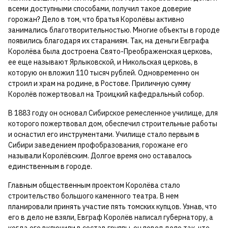
всеми доступными способами, получил такое доверие
горожан? Дело в том, что братья Королёвы активно
занимались благотворительностью. Многие объекты в городе
появились благодаря их стараниям. Так, на деньги Евграфа
Королёва была достроена Свято-Преображенская церковь,
ее еще называют Ярлыковской, и Никольская церковь, в
которую он вложил 110 тысяч рублей. Одновременно он
строил и храм на родине, в Ростове. Приличную сумму
Королёв пожертвовал на Троицкий кафедральный собор.
В 1883 году он основал Сибирское ремесленное училище, для
которого пожертвовал дом, обеспечил строительные работы
и оснастил его инструментами. Училище стало первым в
Сибири заведением профобразования, горожане его
называли Королёвским. Долгое время оно оставалось
единственным в городе.
Главным общественным проектом Королёва стало
строительство большого каменного театра. В нем
планировали принять участие пять томских купцов. Узнав, что
его в дело не взяли, Евграф Королёв написал губернатору, а
когда его включили в состав группы, он повел дело так, что