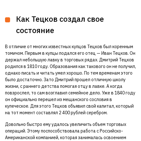
Как Тецков создал свое
состояние
В отличие от многих известных купцов Тецков был коренным
томичом. Первым в купцы подался его отец — Иван Тецков. Он
держал небольшую лавку в торговых рядах. Дмитрий Тецков
родился в 1810 году. Образования как такового он не получил,
однако писать и читать умел хорошо. По тем временам этого
было достаточно. Зато Дмитрий прошел отличную школу
жизни, с раннего детства помогая отцу в лавке. А когда
повзрослел, то сам возглавил семейное дело. Уже в 1840 году
он официально перешел из мещанского сословия в
купеческое. Для этого Тецков объявил свой капитал, который
на тот момент составлял 2 400 рублей серебром.
Довольно быстро ему удалось увеличить объем торговых
операций. Этому поспособствовала работа с Российско-
Американской компанией, которая занималась освоением