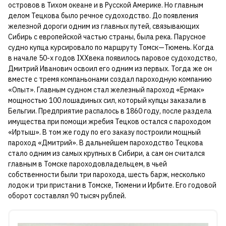
островов в Тихом океане и в Русской Америке. Но главным
делом Тецкова было речное судоходство. До появления
железной дороги одним из главных путей, связывающих
Сибирь с европейской частью страны, была река. Парусное
судно купца курсировало по маршруту Томск—Тюмень. Когда
в начале 50-х годов IXXвека появилось паровое судоходство,
Дмитрий Иванович освоил его одним из первых. Тогда же он
вместе с тремя компаньонами создал пароходную компанию
«Опыт». Главным судном стал железный пароход «Ермак»
мощностью 100 лошадиных сил, который купцы заказали в
Бельгии. Предприятие распалось в 1860 году, после раздела
имущества при помощи жребия Тецков остался с пароходом
«Иртыш». В том же году по его заказу построили мощный
пароход «Дмитрий». В дальнейшем пароходство Тецкова
стало одним из самых крупных в Сибири, а сам он считался
главным в Томске пароходовладельцем, в чьей
собственности были три парохода, шесть барж, несколько
лодок и три пристани в Томске, Тюмени и Ирбите. Его годовой
оборот составлял 90 тысяч рублей.