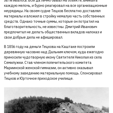
затягивалось. Всегда лично бывал на объекте, вникая в
каждую мелочь, и бурно реагировал на все организационные
неурядицы. На своем судне Тецков бесплатно доставлял
материалы и вложил в стройку немалую часть собственных
средств. Однако точные суммы, которые он потратил на
благотворительность, не известны. Дмитрий Иванович
предпочитал не делать общественных вкладов напоказ и
свои добрые дела не афишировал.
В 1856 году на деньги Тецкова на Каштаке построили
деревянную часовню над Дальним ключом, куда ежегодно
приносили чудотворную икону Святителя Николая из села
Семилужки. Став членом попечительского комитета
Мариинской женской гимназии, он активно оказывал
учебному заведению материальную помощь. Спонсировал
Тецков и Юрточное приходское училище.