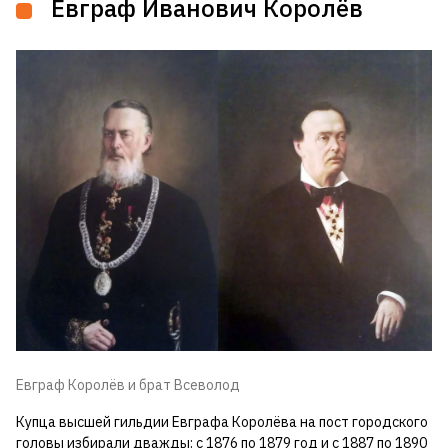
Евграф Иванович Королёв
Евграф Королёв и брат Всеволод
Купца высшей гильдии Евграфа Королёва на пост городского
головы избирали дважды: с 1876 по 1879 год и с 1887 по 1890