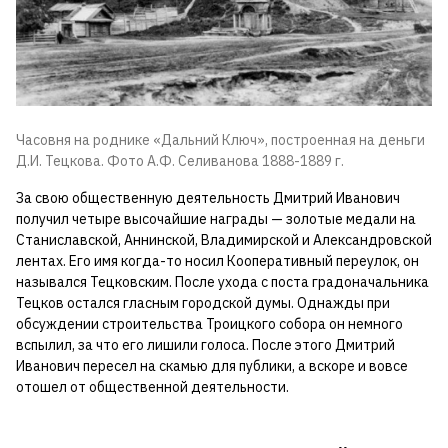
Часовня на роднике «Дальний Ключ», построенная на деньги
Д.И. Тецкова. Фото А.Ф. Селиванова 1888-1889 г.
За свою общественную деятельность Дмитрий Иванович
получил четыре высочайшие награды — золотые медали на
Станиславской, Аннинской, Владимирской и Александровской
лентах. Его имя когда-то носил Кооперативный переулок, он
назывался Тецковским. После ухода с поста градоначальника
Тецков остался гласным городской думы. Однажды при
обсуждении строительства Троицкого собора он немного
вспылил, за что его лишили голоса. После этого Дмитрий
Иванович пересел на скамью для публики, а вскоре и вовсе
отошел от общественной деятельности.