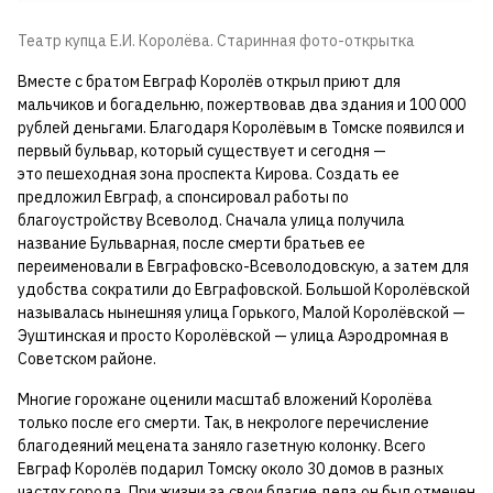
Театр купца Е.И. Королёва. Старинная фото-открытка
Вместе с братом Евграф Королёв открыл приют для
мальчиков и богадельню, пожертвовав два здания и 100 000
рублей деньгами. Благодаря Королёвым в Томске появился и
первый бульвар, который существует и сегодня —
это пешеходная зона проспекта Кирова. Создать ее
предложил Евграф, а спонсировал работы по
благоустройству Всеволод. Сначала улица получила
название Бульварная, после смерти братьев ее
переименовали в Евграфовско-Всеволодовскую, а затем для
удобства сократили до Евграфовской. Большой Королёвской
называлась нынешняя улица Горького, Малой Королёвской —
Эуштинская и просто Королёвской — улица Аэродромная в
Советском районе.
Многие горожане оценили масштаб вложений Королёва
только после его смерти. Так, в некрологе перечисление
благодеяний мецената заняло газетную колонку. Всего
Евграф Королёв подарил Томску около 30 домов в разных
частях города. При жизни за свои благие дела он был отмечен