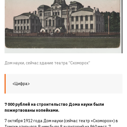
Дом науки, сейчас здание театра “Скоморох”
<Цифра>
7 000 рублей на строительство Дома науки были
пожертвованы копейками.
7 октября 1912 года Дом науки (сейчас театр «Скоморох») в
Томске открылся. В нем было 8 аудиторий на 960 мест, 7