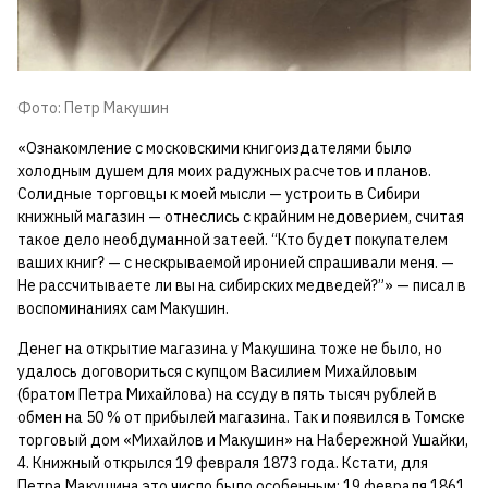
Фото: Петр Макушин
«Ознакомление с московскими книгоиздателями было
холодным душем для моих радужных расчетов и планов.
Солидные торговцы к моей мысли — устроить в Сибири
книжный магазин — отнеслись с крайним недоверием, считая
такое дело необдуманной затеей. “Кто будет покупателем
ваших книг? — с нескрываемой иронией спрашивали меня. —
Не рассчитываете ли вы на сибирских медведей?”» — писал в
воспоминаниях сам Макушин.
Денег на открытие магазина у Макушина тоже не было, но
удалось договориться с купцом Василием Михайловым
(братом Петра Михайлова) на ссуду в пять тысяч рублей в
обмен на 50 % от прибылей магазина. Так и появился в Томске
торговый дом «Михайлов и Макушин» на Набережной Ушайки,
4. Книжный открылся 19 февраля 1873 года. Кстати, для
Петра Макушина это число было особенным: 19 февраля 1861