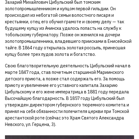
Захарий Михайлович Цибульский был томским
золотопромышленником и купцом первой гильдии. Он
происходил из небогатой семьи волостного писаря и
крестьянки, отец его обучил грамоте и своему делу — так
будущему купцу из Ачинска удалось попасть на службу к
тобольскому губернатору. Позже он женился на дочери
золотопромышленника, владевшего приисками в Енисейской
тайге. В 1864 году открылась золотая россыпь, принесшая
купцу более трех пудов золота и богатство.
Свою благотворительную деятельность Цибульский начал в
марте 1847 года, став почетным старшиной Мариинского
детского приюта, а позже стал содержать его. За помощь
приюту и увеличение его уставного капитала Захарию
Цибульскому и его жене императрица в 1881 году передала
Высочайшую благодарность. В 1857 году Цибульский был
утвержден директором губернского тюремного комитета и
принял на себя обязанности попечителя церкви при Томской
арестантской роте (сейчас это Храм Святого Александра
Невскoгo, ул. Герцена, 3).