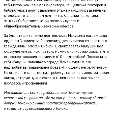
кабинетов, комнаты для директора, канцелярии, лекторов и
библиотеки; в полуподвальном этаже находились шинельная,
столовая с отделением для плиты. В здании проходили
занятия Сибирских высших женских курсов и
общеобразовательных вечерних классов.
За благотворительную деятельность Макушина награждали
орденом Станислава 3 степени; удостоили звания почетного
гражданина Томска и Сибири. О своих тратах Макушин вел
скрупулезные записи, поэтому можно с точностью сказать, что
его пожертвования составили 610 тысяч рублей. Похоронить
себя Макушин завещал в ограде Дома науки. На его
надгробии выгравирована фраза «Ни одного неграмотного».
По его воле в качестве надгробия установлена электрическая
лампа, которую нужно сохранять включенной как символ
прогресса и просвещения.
Материалы для статьи предоставлены Первым музеем
славянской мифологии, где можно увидеть выставку «Старый
добрый Томск» о лучших практиках предпринимателей и
меценатов дореволюционного Томска.