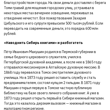
благоустройством города. На свои деньги доставлял с берега
Томи гравий для мощения городских улиц, устраивал в
некоторых местах вечернее освещение, переживал за
отведение нечистот. Все пожертвования Захария
Цибульского и его супруги превысили 500 тысяч рублей. Если
переводить на современные деньги, это порядка 600 млн
рублей.
«Наводнить Сибирь книгами» и разбогатеть
Пётр Иванович Макушин родился в Пермской губернии в
семье бедного церковного служителя, учился в
Петербургской духовной академии, а после нее в 1865 году
отправился миссионером в Алтайскую духовную миссию. В
1868 году перевелся в Томск смотрителем духовного
училища. Но в 1873 году решил оставить службу и стать
предпринимателем, состоял купцом 2 гильдии. В 1871 году
Макушин открыл первую в Томске частную публичную
библиотеку на базе своего личного собрания книг. А уже в
1873 году решил открыть первый в Сибири книжный магазин.
Тогда это казалось дерзким вызовом — книжный магазин в
малограмотном регионе.