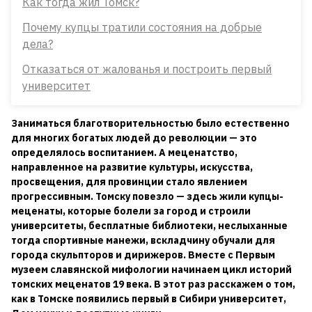
Как тогда жил Томск?
Почему купцы тратили состояния на добрые
дела?
Отказаться от жалованья и построить первый
университет
Заниматься благотворительностью было естественно
для многих богатых людей до революции — это
определялось воспитанием. А меценатство,
направленное на развитие культуры, искусства,
просвещения, для провинции стало явлением
прогрессивным. Томску повезло — здесь жили купцы-
меценаты, которые болели за город и строили
университеты, бесплатные библиотеки, неслыханные
тогда спортивные манежи, вскладчину обучали для
города скульпторов и дирижеров. Вместе с Первым
музеем славянской мифологии начинаем цикл историй
томских меценатов 19 века. В этот раз расскажем о том,
как в Томске появились первый в Сибири университет,