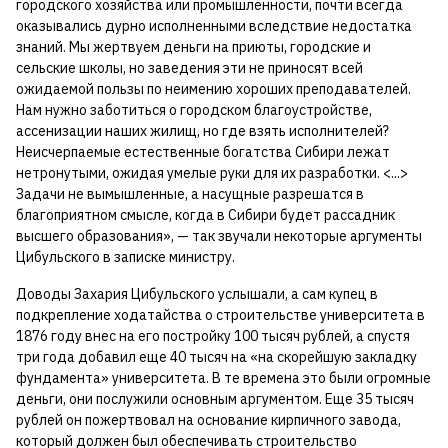
городского хозяйства или промышленности, почти всегда
оказывались дурно исполненными вследствие недостатка
знаний. Мы жертвуем деньги на приюты, городские и
сельские школы, но заведения эти не приносят всей
ожидаемой пользы по неимению хороших преподавателей.
Нам нужно заботиться о городском благоустройстве,
ассенизации наших жилищ, но где взять исполнителей?
Неисчерпаемые естественные богатства Сибири лежат
нетронутыми, ожидая умелые руки для их разработки. <...>
Задачи не вымышленные, а насущные разрешатся в
благоприятном смысле, когда в Сибири будет рассадник
высшего образования», — так звучали некоторые аргументы
Цибульского в записке министру.
Доводы Захария Цибульского услышали, а сам купец в
подкрепление ходатайства о строительстве университета в
1876 году внес на его постройку 100 тысяч рублей, а спустя
три года добавил еще 40 тысяч на «на скорейшую закладку
фундамента» университета. В те времена это были огромные
деньги, они послужили основным аргументом. Еще 35 тысяч
рублей он пожертвовал на основание кирпичного завода,
который должен был обеспечивать строительство