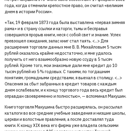
года, когда отменили крепостное право, он считал «великим
днем в истории России».
«Так, 19 февраля 1873 года была выставлена «первая зимняя
рама» и в страну ссылки и каторги, тьмы и бесправья
совершился прорыв книги, неся с собой свет и знание. Успех
превзошел ожидания, запас книг стал таять. <...> Для
расширения торговли данных мне В. В. Михайловым 5 тысяч
рублей оказалось крайне недостаточно, и мне удалось
получить от него взаимообразно новую ссуду в 5 тысяч
рублей. Кроме того, мои знакомые дали мне кредит до 10
тысяч рублей из 5 % годовых. С такими, по тогдашним
понятиям, громадными средствами, я выехал в столицу. <...>
Опасения за сбыт забранных в кредит товаров с каждым
днем ослабевали, и к концу торгового года весь кредит был
оправдан своевременно и полностью», — вспоминал Макушин.
Книготорговля Макушина быстро расширялась, он рассылал
каталоги во все средние учебные заведения и низшие школы,
церкви и волостные правления, а после доставлял туда
книги. К концу XIX века его фирма уже владела сельскими