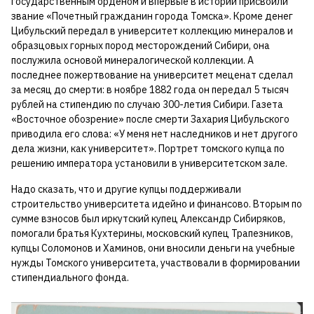
государственным орденом и впервые в истории присвоили
звание «Почетный гражданин города Томска». Кроме денег
Цибульский передал в университет коллекцию минералов и
образцовых горных пород месторождений Сибири, она
послужила основой минералогической коллекции. А
последнее пожертвование на университет меценат сделал
за месяц до смерти: в ноябре 1882 года он передал 5 тысяч
рублей на стипендию по случаю 300-летия Сибири. Газета
«Восточное обозрение» после смерти Захария Цибульского
приводила его слова: «У меня нет наследников и нет другого
дела жизни, как университет». Портрет томского купца по
решению императора установили в университетском зале.
Надо сказать, что и другие купцы поддерживали
строительство университета идейно и финансово. Вторым по
сумме взносов был иркутский купец Александр Сибиряков,
помогали братья Кухтерины, московский купец Трапезников,
купцы Соломонов и Хаминов, они вносили деньги на учебные
нужды Томского университета, участвовали в формировании
стипендиального фонда.