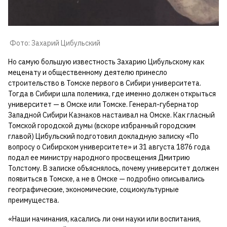
Фото: Захарий Цибульский
Но самую большую известность Захарию Цибульскому как
меценату и общественному деятелю принесло
строительство в Томске первого в Сибири университета.
Тогда в Сибири шла полемика, где именно должен открыться
университет — в Омске или Томске. Генерал-губернатор
Западной Сибири Казнаков настаивал на Омске. Как гласный
Томской городской думы (вскоре избранный городским
главой) Цибульский подготовил докладную записку «По
вопросу о Сибирском университете» и 31 августа 1876 года
подал ее министру народного просвещения Дмитрию
Толстому. В записке объяснялось, почему университет должен
появиться в Томске, а не в Омске — подробно описывались
географические, экономические, социокультурные
преимущества.
«Наши начинания, касались ли они науки или воспитания,