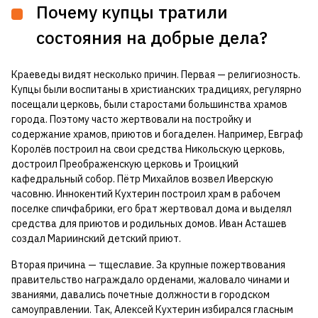
Почему купцы тратили
состояния на добрые дела?
Краеведы видят несколько причин. Первая — религиозность.
Купцы были воспитаны в христианских традициях, регулярно
посещали церковь, были старостами большинства храмов
города. Поэтому часто жертвовали на постройку и
содержание храмов, приютов и богаделен. Например, Евграф
Королёв построил на свои средства Никольскую церковь,
достроил Преображенскую церковь и Троицкий
кафедральный собор. Пётр Михайлов возвел Иверскую
часовню. Иннокентий Кухтерин построил храм в рабочем
поселке спичфабрики, его брат жертвовал дома и выделял
средства для приютов и родильных домов. Иван Асташев
создал Мариинский детский приют.
Вторая причина — тщеславие. За крупные пожертвования
правительство награждало орденами, жаловало чинами и
званиями, давались почетные должности в городском
самоуправлении. Так, Алексей Кухтерин избирался гласным