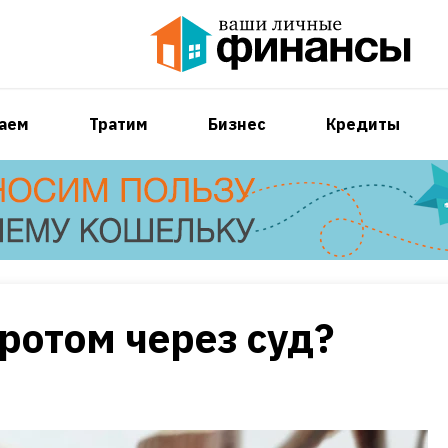
аем
Тратим
Бизнес
Кредиты
кротом через суд?