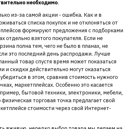
ствительно необходимо
.
лько из-за самой акции - ошибка. Как и в
живаться списка покупок и не отклоняться от
тплейсов формируют предложения с подборками
х отдельно взятого покупателя. Если не
рзина полна тем, чего не было в планах, не
если это последний день распродажи. Лучше
еланный товар спустя время может показаться
и и скидки действительно могут оказаться
убедиться в этом, сравнив стоимость нужного
чках, маркетплейсах. Особенно это касается
ример, бытовой техники, электроники, мебели,
физическая торговая точка предлагает свой
ркетплейсе стоимости через свой Интернет-
еть вживую, нередко выбор товара мы делаем на