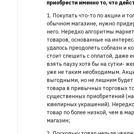
приобрести именно то, что дей
1. Покупать что-то по акции и то
обычном магазине, нужно придер
него. Нередко алгоритмы марке
товаров, основанные на интереса
удалось преодолеть соблазн и ко
стоит спешить с оплатой, даже 
взять паузу хотя бы на сутки- ж
уже не таким необходимым. Акци
выгодными, но не лишним будет 
товара в привычных торговых то
существенных приобретений (нап
ювелирных украшений). Нередко 
товар по более низкой, чем в ма
магазин;
2. Поскольку товар нельзя увид