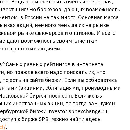
юте! Ведь это может быть очень интересная,
инвестиция! Но брокеров, дающих возможность
ентом, в России не так много. Основная масса
ынках акций, немного меньше их на рынке
жевом рынке фьючерсов и опционов. И всего
рые дают возможность своим клиентам
 иностранными акциями.
в? Самых разных рейтингов в интернете
и, но прежде всего надо поискать их, что
 то есть на сайте биржи. Если вы собираетесь
ентами (акциями, облигациями, производными
 Московской биржи moex.com. Если же вы
оших иностранных акций, то тогда вам нужен
ербургской биржи investor.spbexchange.ru.
доступ к бирже SPB, можно найти здесь
ct/
.