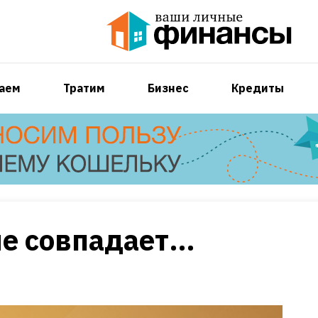
аем
Тратим
Бизнес
Кредиты
 не совпадает…