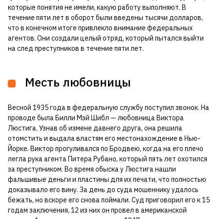
которые понятия не имели, какую работу выполняют. В
течение пяти лет в оборот были введены тысячи долларов,
что в конечном итоге привлекло внимание федеральных
агентов. Они создали целый отряд, который пытался выйти
на след преступников в течение пяти лет.
Месть любовницы
Весной 1935 года в федеральную службу поступил звонок. На
проводе была Билли Мэй Шибл — любовница Виктора
Люстига. Узнав об измене давнего друга, она решила
отомстить и выдала властям его местонахождение в Нью-
Йорке. Виктор прогуливался по Бродвею, когда на его плечо
легла рука агента Питера Рубано, который пять лет охотился
за преступником. Во время обыска у Люстига нашли
фальшивые деньги и пластины для их печати, что полностью
доказывало его вину. За день до суда мошеннику удалось
бежать, но вскоре его снова поймали. Суд приговорил его к 15
годам заключения, 12 из них он провел в американской