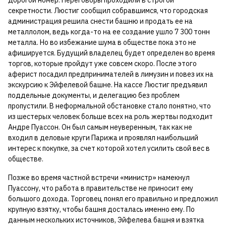
дорогой номер. Переговоры проходили в строгой
секретности. Люстиг сообщил собравшимся, что городская
администрация решила снести башню и продать ее на
металлолом, ведь когда-то на ее создание ушло 7 300 тонн
металла. Но во избежание шума в обществе пока это не
афишируется. Будущий владелец будет определен во время
торгов, которые пройдут уже совсем скоро. После этого
аферист посадил предпринимателей в лимузин и повез их на
экскурсию к Эйфелевой башне. На кассе Люстиг предъявил
поддельные документы, и делегацию без проблем
пропустили. В неформальной обстановке стало понятно, что
из шестерых человек больше всех на роль жертвы подходит
Андре Пуассон. Он был самым неуверенным, так как не
входил в деловые круги Парижа и проявлял наибольший
интерес к покупке, за счет которой хотел усилить свой вес в
обществе.
Позже во время частной встречи «министр» намекнул
Пуассону, что работа в правительстве не приносит ему
большого дохода. Торговец понял его правильно и предложил
крупную взятку, чтобы башня досталась именно ему. По
данным нескольких источников, Эйфелева башня и взятка