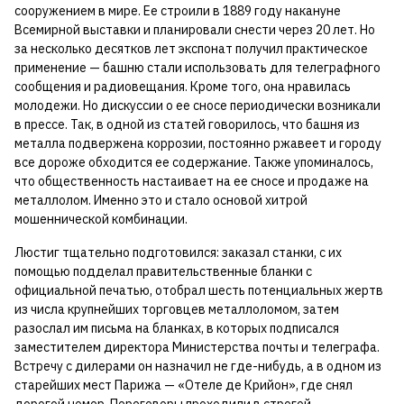
сооружением в мире. Ее строили в 1889 году накануне
Всемирной выставки и планировали снести через 20 лет. Но
за несколько десятков лет экспонат получил практическое
применение — башню стали использовать для телеграфного
сообщения и радиовещания. Кроме того, она нравилась
молодежи. Но дискуссии о ее сносе периодически возникали
в прессе. Так, в одной из статей говорилось, что башня из
металла подвержена коррозии, постоянно ржавеет и городу
все дороже обходится ее содержание. Также упоминалось,
что общественность настаивает на ее сносе и продаже на
металлолом. Именно это и стало основой хитрой
мошеннической комбинации.
Люстиг тщательно подготовился: заказал станки, с их
помощью подделал правительственные бланки с
официальной печатью, отобрал шесть потенциальных жертв
из числа крупнейших торговцев металлоломом, затем
разослал им письма на бланках, в которых подписался
заместителем директора Министерства почты и телеграфа.
Встречу с дилерами он назначил не где-нибудь, а в одном из
старейших мест Парижа — «Отеле де Крийон», где снял