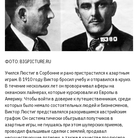
ФОТО: BIGPICTURE.RU
Учился Люстиг в Сорбонне и рано пристрастился к азартным
играм. В 1910 году Виктор бросил учебу и отправился в круиз.
В течение нескольких лет он проворачивал аферы на
океанских лайнерах, которые курсировали из Европы в
Америку. Чтобы войти в доверие к путешественникам, среди
которых было немало состоятельных людей и бизнесменов,
Виктор Люстиг представлялся разорившимся австрийским
графом. Он систематически обыгрывал попутчиков в
азартные игры, не гнушаясь при этом шулерских приемов,
проводил фальшивые сделки с землей, продавал
несуществующие лотереи, а также в качестве продюсера