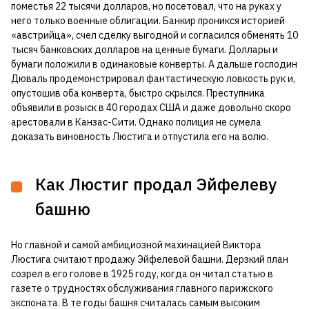
поместья 22 тысячи долларов, но посетовал, что на руках у
него только военные облигации. Банкир проникся историей
«австрийца», счел сделку выгодной и согласился обменять 10
тысяч банковских долларов на ценные бумаги. Доллары и
бумаги положили в одинаковые конверты. А дальше господин
Дюваль продемонстрировал фантастическую ловкость рук и,
опустошив оба конверта, быстро скрылся. Преступника
объявили в розыск в 40 городах США и даже довольно скоро
арестовали в Канзас-Сити. Однако полиция не сумела
доказать виновность Люстига и отпустила его на волю.
Как Люстиг продал Эйфелеву
башню
Но главной и самой амбициозной махинацией Виктора
Люстига считают продажу Эйфелевой башни. Дерзкий план
созрел в его голове в 1925 году, когда он читал статью в
газете о трудностях обслуживания главного парижского
экспоната. В те годы башня считалась самым высоким