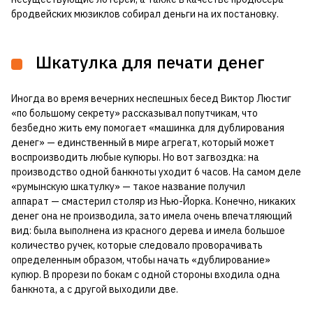
бродвейских мюзиклов собирал деньги на их постановку.
Шкатулка для печати денег
Иногда во время вечерних неспешных бесед Виктор Люстиг
«по большому секрету» рассказывал попутчикам, что
безбедно жить ему помогает «машинка для дублирования
денег» — единственный в мире агрегат, который может
воспроизводить любые купюры. Но вот загвоздка: на
производство одной банкноты уходит 6 часов. На самом деле
«румынскую шкатулку» — такое название получил
аппарат — смастерил столяр из Нью-Йорка. Конечно, никаких
денег она не производила, зато имела очень впечатляющий
вид: была выполнена из красного дерева и имела большое
количество ручек, которые следовало проворачивать
определенным образом, чтобы начать «дублирование»
купюр. В прорези по бокам с одной стороны входила одна
банкнота, а с другой выходили две.