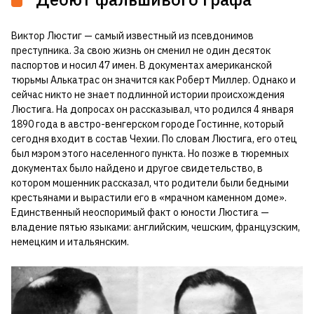
Виктор Люстиг — самый известный из псевдонимов
преступника. За свою жизнь он сменил не один десяток
паспортов и носил 47 имен. В документах американской
тюрьмы Алькатрас он значится как Роберт Миллер. Однако и
сейчас никто не знает подлинной истории происхождения
Люстига. На допросах он рассказывал, что родился 4 января
1890 года в австро-венгерском городе Гостинне, который
сегодня входит в состав Чехии. По словам Люстига, его отец
был мэром этого населенного пункта. Но позже в тюремных
документах было найдено и другое свидетельство, в
котором мошенник рассказал, что родители были бедными
крестьянами и вырастили его в «мрачном каменном доме».
Единственный неоспоримый факт о юности Люстига —
владение пятью языками: английским, чешским, французским,
немецким и итальянским.