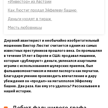
«Инвестор» из Австрии
Как Люстиг продал Эйфелеву башню
Деньги уходят в тираж
Месть любовницы
Дерзкий авантюрист и необычайно изобретательный
мошенник Виктор Люстиг считается одним из самых
известных преступников прошлого века. Он промышлял
в течение 19 лет в Европе и США: продавал машинки,
которые «дублируют» деньги, увлекался азартными
играми с использованием шулерских приемов, был
фальшивомонетчиком и менял паспорта как перчатки.
Благодаря умению производить впечатление и дару
убеждения он «продал» на металлолом Эйфелеву
башню. Два раза. Как ему это удалось? Рассказываем в
нашей истории.
Дебют фальшивого графа