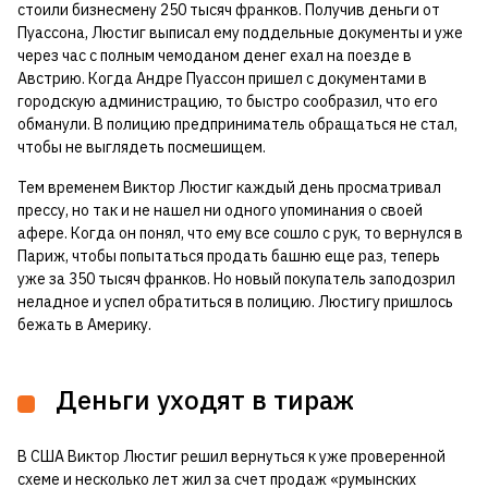
стоили бизнесмену 250 тысяч франков. Получив деньги от
Пуассона, Люстиг выписал ему поддельные документы и уже
через час с полным чемоданом денег ехал на поезде в
Австрию. Когда Андре Пуассон пришел с документами в
городскую администрацию, то быстро сообразил, что его
обманули. В полицию предприниматель обращаться не стал,
чтобы не выглядеть посмешищем.
Тем временем Виктор Люстиг каждый день просматривал
прессу, но так и не нашел ни одного упоминания о своей
афере. Когда он понял, что ему все сошло с рук, то вернулся в
Париж, чтобы попытаться продать башню еще раз, теперь
уже за 350 тысяч франков. Но новый покупатель заподозрил
неладное и успел обратиться в полицию. Люстигу пришлось
бежать в Америку.
Деньги уходят в тираж
В США Виктор Люстиг решил вернуться к уже проверенной
схеме и несколько лет жил за счет продаж «румынских