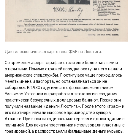
Дактилоскопическая картотека ФБР на Люстига.
Со временем аферы «графа» стали еще более наглыми и
открытыми. Помимо стражей порядка охоту на него начали
американские спецслужбы. Люстигу все чаще приходилось
менять имена и паспорта, но останавливаться он не
собирался. В 1930 году вместе с фальшивомонетчиком
Уильямом Уотсоном он разработал технологию создания
практически безупречных долларовых банкнот. Позже они
получили название «деньги Люстига». После этого «граф» и
его партнеры начали массовое производство купюр в
Атланте. При этом находилась мастерская в одном здании с
полицией. Для печати преступники использовали пластины с
гравировкой, а распространяли фальшивые деньги курьеры,