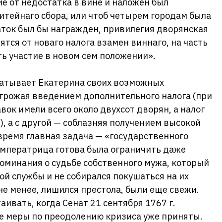
е от недостатка в вине и наложен был
тейнаго сбора, или чтоб четырем городам была
аток был бы награжден, привилегия дворянская
ятся от новаго налога взамен виннаго, на часть
ть участие в новом сем положении».
батывает Екатерина своих возможных
угрожая введением дополнительного налога (при
вок имели всего около двухсот дворян, а налог
, а с другой — соблазняя получением высокой
 время главная задача — «государственного
императрица готова была ограничить даже
оминания о судьбе собственного мужа, который
ой службы и не собирался покушаться на их
не менее, лишился престола, были еще свежи.
аивать, когда Сенат 21 сентября 1767 г.
ые меры по преодолению кризиса уже приняты.