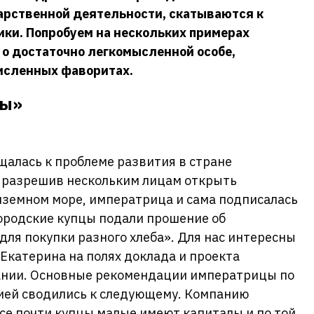
дарственной деятельности, скатываются к
ики. Попробуем на нескольких примерах
к о достаточно легкомысленной особе,
исленных фаворитах.
лы»
щалась к проблеме развития в стране
, разрешив нескольким лицам открыть
иземном море, императрица и сама подписалась
егородские купцы подали прошение об
ля покупки разного хлеба». Для нас интересны
 Екатерина на полях доклада и проекта
ании. Основные рекомендации императрицы по
ией сводились к следующему. Компанию
все почти купцы малые имеют капиталы и по той