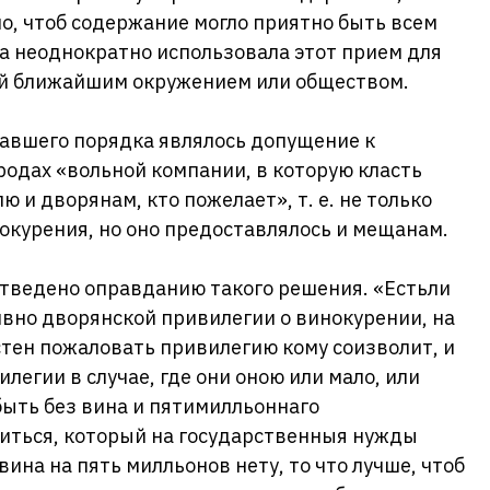
ло, чтоб содержание могло приятно быть всем
а неоднократно использовала этот прием для
ей ближайшим окружением или обществом.
авшего порядка являлось допущение к
родах «вольной компании, в которую класть
ю и дворянам, кто пожелает», т. е. не только
окурения, но оно предоставлялось и мещанам.
отведено оправданию такого решения. «Естьли
тивно дворянской привилегии о винокурении, на
астен пожаловать привилегию кому соизволит, и
легии в случае, где они оною или мало, или
быть без вина и пятимилльоннаго
шиться, который на государственныя нужды
вина на пять милльонов нету, то что лучше, чтоб