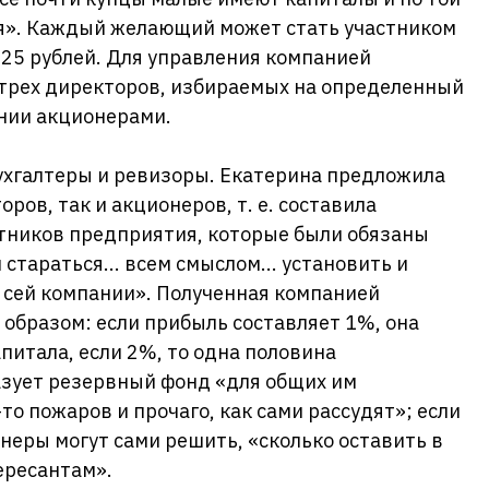
ся». Каждый желающий может стать участником
е 25 рублей. Для управления компанией
 трех директоров, избираемых на определенный
нии акционерами.
ухгалтеры и ревизоры. Екатерина предложила
ров, так и акционеров, т. е. составила
стников предприятия, которые были обязаны
и стараться... всем смыслом... установить и
 сей компании». Полученная компанией
образом: если прибыль составляет 1%, она
питала, если 2%, то одна половина
азует резервный фонд «для общих им
о пожаров и прочаго, как сами рассудят»; если
онеры могут сами решить, «сколько оставить в
ересантам».