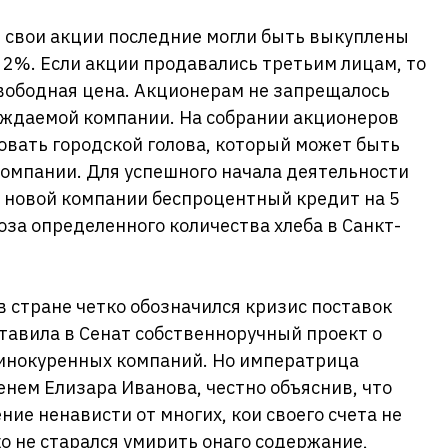
 свои акции последние могли быть выкуплены
 2%. Если акции продавались третьим лицам, то
свободная цена. Акционерам не запрещалось
еждаемой компании. На собрании акционеров
овать городской голова, который может быть
омпании. Для успешного начала деятельности
новой компании беспроцентный кредит на 5
оза определенного количества хлеба в Санкт-
в стране четко обозначился кризис поставок
ставила в Сенат собственноручный проект о
винокуренных компаний. Но императрица
ем Елизара Иванова, честно объяснив, что
ение ненависти от многих, кои своего счета не
ко не старался умирить онаго содержание,