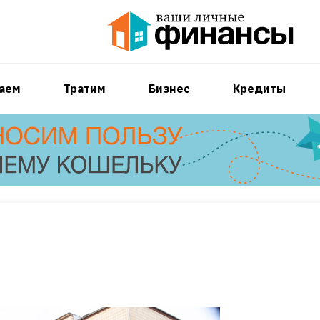
аем
Тратим
Бизнес
Кредиты