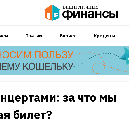
аем
Тратим
Бизнес
Кредиты
онцертами: за что мы
ая билет?