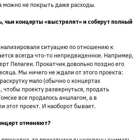
 а можно не покрыть даже расходы.
ь, чьи концерты «выстрелят» и соберут полный
 анализировали ситуацию по отношению к
чается всегда что-то непредвиденное. Например,
рт Пелагеи. Прокатчик довольно поздно его
месяца. Мы ничего не ждали от этого проекта:
 раскрутку мало (обычно о концертах
, чтобы проекту развернуться, продать
Томске все продалось аншлагом, а в
и этот проект. И наоборот бывает.
концерт отменяют?
о площадка, то прокатчики вынуждены снимать