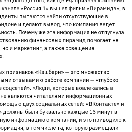
 задолго до того, как ЦБ РФ признал компанию
на канале «Россия 1» вышел фильм «Пирамида», в
онденты пытаются найти отсутствующие в
ондоне и делают вывод, что компания ведет
ность. Почему же эта информация не отпугнула
ствованию финансовых пирамид помогает не
 но и маркетинг, а также освещение
х.
ых признаков «Кэшбери» — это множество
ными отзывами о работе компании — «глубоко
 соцсетей». «Люди, которые вовлекались в
 не являются читателями информационных
 помощью двух социальных сетей: «ВКонтакте» и
 должны были буквально каждые 15 минут в
ную информацию о компании, и это приводило к
формация, в том числе та, которую размещали