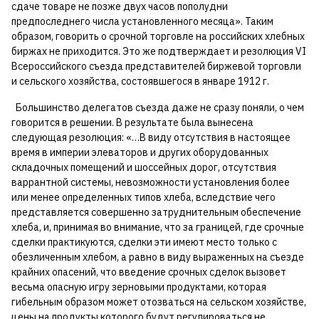
сдаче товаре не позже двух часов пополудни
предпоследнего числа установленного месяца». Таким
образом, говорить о срочной торговле на российских хлебных
биржах не приходится. Это же подтверждает и резолюция VI
Всероссийского съезда представителей биржевой торговли
и сельского хозяйства, состоявшегося в январе 1912 г.
Большинство делегатов съезда даже не сразу поняли, о чем
говорится в решении. В результате была вынесена
следующая резолюция: «…В виду отсутствия в настоящее
время в империи элеваторов и других оборудованных
складочных помещений и шоссейных дорог, отсутствия
варрантной системы, невозможности установления более
или менее определенных типов хлеба, вследствие чего
представляется совершенно затруднительным обеспечение
хлеба, и, принимая во внимание, что за границей, где срочные
сделки практикуются, сделки эти имеют место только с
обезличенным хлебом, а равно в виду выраженных на съезде
крайних опасений, что введение срочных сделок вызовет
весьма опасную игру зерновыми продуктами, которая
гибельным образом может отозваться на сельском хозяйстве,
цены на продукты которого будут регулироваться не