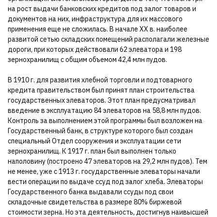
на рост выдачи банковских кредитов под залог товаров и
документов на них, инфраструктура для их массового
применения еще не сложилась. В начале XX в. наиболее
развитой сетью складских помещений располагали железные
дороги, при которых действовали 62 элеватора и 198
зернохранилищ с общим объемом 42,4 млн пудов.
В 1910 г. для развития хлебной торговли и подтоварного
кредита правительством был принят план строительства
государственных элеваторов. Этот план предусматривал
введение в эксплуатацию 84 элеваторов на 58,8 млн пудов.
Контроль за выполнением этой программы был возложен на
Государственный банк, в структуре которого был создан
специальный Отдел сооружения и эксплуатации сети
зернохранилищ. К 1917 г. план был выполнен только
наполовину (построено 47 элеваторов на 29,2 млн пудов). Тем
не менее, уже с 1913 г. государственные элеваторы начали
вести операции по выдаче ссуд под залог хлеба. Элеваторы
Государственного банка выдавали ссуды под свои
складочные свидетельства в размере 80% биржевой
стоимости зерна. Но эта деятельность, достигнув наивысшей