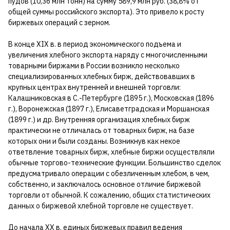
пудов (10,36 млн тонн) на сумму 589,9 млн руб. (38,8% от
общей суммы российского экспорта). Это привело к росту
биржевых операций с зерном.
В конце XIX в. в период экономического подъема и
увеличения хлебного экспорта наряду с многочисленными
товарными биржами в России возникло несколько
специализированных хлебных бирж, действовавших в
крупных центрах внутренней и внешней торговли:
Калашниковская в С.-Петербурге (1895 г.), Московская (1896
г.), Воронежская (1897 г.), Елисаветградская и Моршанская
(1899 г.) и др. Внутренняя организация хлебных бирж
практически не отличалась от товарных бирж, на базе
которых они и были созданы. Возникнув как некое
ответвление товарных бирж, хлебные биржи осуществляли
обычные торгово-технические функции. Большинство сделок
предусматривало операции с обезличенным хлебом, в чем,
собственно, и заключалось основное отличие биржевой
торговли от обычной. К сожалению, общих статистических
данных о биржевой хлебной торговле не существует.
До начала XX в. единых биржевых правил ведения