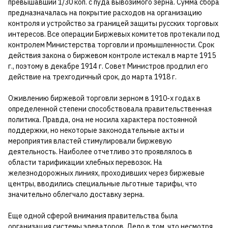
превышавший 1/30 коп. с пуда вывозимого зерна. Сумма сбора
предназначалась на покрытие расходов на организацию
контроля и устройство за границей защиты русских торговых
интересов. Все операции Биржевых комитетов протекали под
контролем Министерства торговли и промышленности. Срок
действия закона о биржевом контроле истекал в марте 1915
г., поэтому в декабре 1914 г. Совет Министров продлил его
действие на трехгодичный срок, до марта 1918 г.
Оживлению биржевой торговли зерном в 1910-х годах в
определенной степени способствовала правительственная
политика. Правда, она не носила характера постоянной
поддержки, но некоторые законодательные акты и
мероприятия властей стимулировали биржевую
деятельность. Наиболее отчетливо это проявлялось в
области тарификации хлебных перевозок. На
железнодорожных линиях, проходивших через биржевые
центры, вводились специальные льготные тарифы, что
значительно облегчало доставку зерна.
Еще одной сферой внимания правительства была
организация системы элеваторов. Дело в том, что несмотря