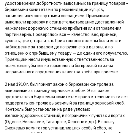
удостоверения добротности вывозимых за границу товаров»
биржевыми комитетами по рекомендации купцов,
занимавшихся экспортными операциями. Приемщики
выполняли проверку и освидетельствование доставленной
на железнодорожную станцию прибытия или отправления
партии зерна. Проверялось все — качество, вес, примеси,
сухость, цвет, тара и т. п. При этом они должны были вести
наблюдение за товаром до погрузки его в вагоны, а по
отношению к прибывшему товару — до сдачи его получателю.
Приемщики несли имущественную ответственность за
возможные убытки, которые могли бы произойти из-за
неправильного определения качества хлеба при приемке.
2 мая 1910 г. был принят закон о биржевом контроле за
вывозимым за границу зерновым хлебом. Этот закон
предоставлял Биржевым комитетам право в течение пяти лет
подвергать контролю вывозимый за границу зерновой хлеб.
Контроль был установлен на ряде узловых
железнодорожных станций, в пограничных пунктах и портах
(Одессе, Николаеве, Таганроге, Херсоне и др.). В пользу
Биржевых комитетов устанавливался особый сбор, не