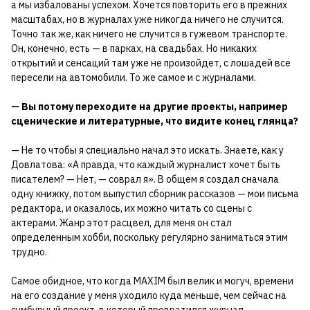
а мы избалованы успехом. Хочется повторить его в прежних
масштабах, но в журналах уже никогда ничего не случится.
Точно так же, как ничего не случится в гужевом транспорте.
Он, конечно, есть — в парках, на свадьбах. Но никаких
открытий и сенсаций там уже не произойдет, с лошадей все
пересели на автомобили. То же самое и с журналами.
— Вы потому переходите на другие проекты, например
сценические и литературные, что видите конец глянца?
— Не то чтобы я специально начал это искать. Знаете, как у
Довлатова: «А правда, что каждый журналист хочет быть
писателем? — Нет, — соврал я». В общем я создал сначала
одну книжку, потом выпустил сборник рассказов — мои письма
редактора, и оказалось, их можно читать со сцены с
актерами. Жанр этот расцвел, для меня он стал
определенным хобби, поскольку регулярно заниматься этим
трудно.
Самое обидное, что когда MAXIM был велик и могуч, времени
на его создание у меня уходило куда меньше, чем сейчас на
сумбурный проект, в который превратился журнал, —