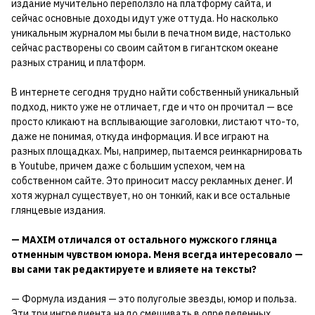
издание мучительно переползло на платформу сайта, и
сейчас основные доходы идут уже оттуда. Но насколько
уникальным журналом мы были в печатном виде, настолько
сейчас растворены со своим сайтом в гигантском океане
разных страниц и платформ.
В интернете сегодня трудно найти собственный уникальный
подход, никто уже не отличает, где и что он прочитал — все
просто кликают на всплывающие заголовки, листают что-то,
даже не понимая, откуда информация. И все играют на
разных площадках. Мы, например, пытаемся реинкарнировать
в Youtube, причем даже с большим успехом, чем на
собственном сайте. Это приносит массу рекламных денег. И
хотя журнал существует, но он тонкий, как и все остальные
глянцевые издания.
— МAXIM отличался от остального мужского глянца
отменным чувством юмора. Меня всегда интересовало —
вы сами так редактируете и влияете на тексты?
— Формула издания — это полуголые звезды, юмор и польза.
Эти три ингредиента надо смешивать в определенных