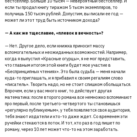
бестселлер. Больше 10 тысяч — невероятный бестселлер. И
если ты продал книгу тиражом 5 тысяч экземпляров, то
получишь 150 тысяч рублей. Допустим, вы писали ее год —
может ли этот труд быть источником дохода?
— А как же тщеславие, «плевок в вечность»?
— Нет. Другое дело, если книжка приносит массу
вспомогательных и неожиданных возможностей. Например,
когда я выпустил «Красные огурцы», я не мог представить,
что главным итогом этой книги будет мое участие в
«Беспринципных чтениях». Это была судьба — меня начали
куда-то приглашать, и я прибавил к своим регалиям слово
«писатель». Творить надо, но не стоит слишком обольщаться.
Впрочем, если у вас много книг, то действует другая
математика: после второго романа все немножко вспоминают
про первый, после третьего-четвертого ты становишься
«регулярно публикуемым», у тебя появляется своя аудитория,
тебя знают издатели и кто-то даже ждет. Со временем эти
ручейки стекаются в поток. И тот, кто раз в год пишет по
роману, через 10 лет может что-то на этом заработать.