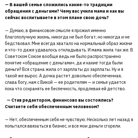
— В вашей семье сложились какие-то традиции
обращения с деньгами? Чему вас учила мама и как вы
сейчас воспитываете в этом плане свою дочь?
— Думаю, в финансовом смысле я прожил именно
благополучную жизнь, никогда не был богат, но никогда и не
бедствовал. Мне всегда хватало на нормальный образ жизни
и что-то даже удавалось откладывать. И мама жила так же. В
Советском Союзе вообще ведь не было распространено
понятие «обращение с деньгами», да и какие тогда были
деньги? Вся страна жила от зарплаты до зарплаты. Ну и я
такой же вырос. А дочка растет довольно обеспеченная,
слава богу, нам с Викой — ее родителям — и семье удается
пока что сохранять ее беспечность, продлевая ей детство.
— Став редактором, финансово вы состоялись?
Считаете себя обеспеченным человеком?
— Нет, обеспеченным себя не чувствую. Несколько лет назад я
попытался ввязаться в бизнес, и все мои деньги сгорели.