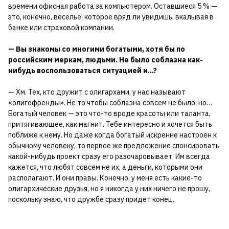
времени офисная работа за компьютером. Оставшиеся 5 % —
это, конечно, веселье, которое вряд ли увидишь, вкалывая в
банке или страховой компании.
— Вы знакомы со многими богатыми, хотя бы по
российским меркам, людьми. Не было соблазна как-
нибудь воспользоваться ситуацией и…?
— Хм. Тех, кто дружит с олигархами, у нас называют
«олигофренды». Не то чтобы соблазна совсем не было, но…
Богатый человек — это что-то вроде красоты или таланта,
притягивающее, как магнит. Тебе интересно и хочется быть
поближе к нему. Но даже когда богатый искренне настроен к
обычному человеку, то первое же предложение спонсировать
какой-нибудь проект сразу его разочаровывает. Им всегда
кажется, что любят совсем не их, а деньги, которыми они
располагают. И они правы. Конечно, у меня есть какие-то
олигархические друзья, но я никогда у них ничего не прошу,
поскольку знаю, что дружбе сразу придет конец.