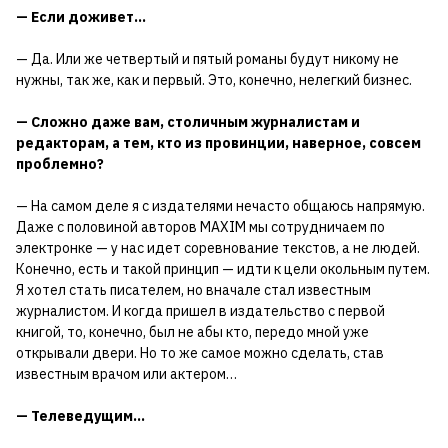
— Если доживет…
— Да. Или же четвертый и пятый романы будут никому не
нужны, так же, как и первый. Это, конечно, нелегкий бизнес.
— Сложно даже вам, столичным журналистам и
редакторам, а тем, кто из провинции, наверное, совсем
проблемно?
— На самом деле я с издателями нечасто общаюсь напрямую.
Даже с половиной авторов MAXIM мы сотрудничаем по
электронке — у нас идет соревнование текстов, а не людей.
Конечно, есть и такой принцип — идти к цели окольным путем.
Я хотел стать писателем, но вначале стал известным
журналистом. И когда пришел в издательство с первой
книгой, то, конечно, был не абы кто, передо мной уже
открывали двери. Но то же самое можно сделать, став
известным врачом или актером…
— Телеведущим…