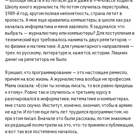
— Вообще писать я хотел всегда и даже в 9-м классе ходил в
Школу юного журналиста. Но потом случилась перестройка,
1989-й год, кругом полная непонятность, страна летит в
пропасть. А мне еще нравились компьютеры, в школе как раз
началась информатика и меня завлекло. Я задумался: что
выбрать — журналистику или компьютеры? Для поступления в
технический вуз требовалось нанимать двух репетиторов —
по физике и математике. А для гуманитарного направления —
трех: по русскому, литературе и, кажется, истории. Лишних
денег на репетитора не было.
Я решил, что программирование — это настоящее ремесло,
причем на всю жизнь. А журналистика вообще не профессия.
Мама сказала: «Если ты хочешь писать, то все равно придешь
к этому». Ровно так и случилось: к третьему курсу я
разочаровался в информатике, математике и компьютерах,
мне стало скучно. Институт, конечно, окончил, чтобы в армию
не идти. И потом еще пять лет трудился программистом, но
при этом писал. Вначале это были рассказы, потом знакомые
из редакций посмотрели на это, что-то приняли к публикации,
и вот так все постепенно началось.