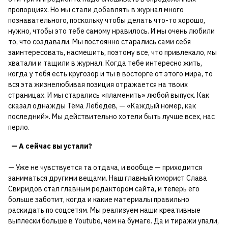
пропорциях. Но мы стали добавлять в журнал много
познавательного, поскольку чтобы делать что-то хорошо,
нужно, чтобы это тебе самому нравилось. И мы очень любили
то, что создавали. Мы постоянно старались сами себя
заинтересовать, насмешить, поэтому все, что привлекало, мы
хватали и тащили в журнал. Когда тебе интересно жить,
когда у тебя есть кругозор и ты в восторге от этого мира, то
вся эта жизнелюбивая позиция отражается на твоих
страницах. И мы старались «пламенить» любой выпуск. Как
сказал однажды Тёма Лебедев, — «Каждый номер, как
последний». Мы действительно хотели быть лучше всех, нас
перло.
— А сейчас вы устали?
— Уже не чувствуется та отдача, и вообще — приходится
заниматься другими вещами. Наш главный юморист Слава
Свиридов стал главным редактором сайта, и теперь его
больше заботит, когда и какие материалы правильно
раскидать по соцсетям. Мы реализуем наши креативные
выплески больше в Youtube, чем на бумаге. Да и тиражи упали,