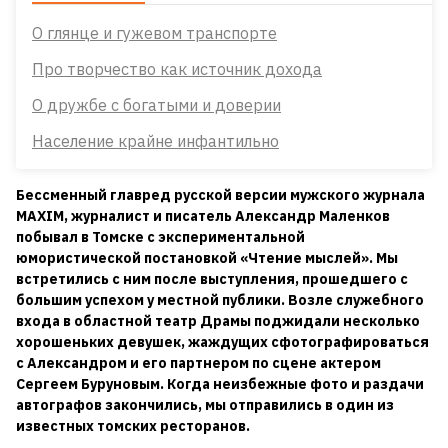
О глянце и гужевом транспорте
Про творчество как источник дохода
О дружбе с богатыми и доверии
Население крайне инфантильно
Бессменный главред русской версии мужского журнала
MAXIM, журналист и писатель Александр Маленков
побывал в Томске с экспериментальной
юмористической постановкой «Чтение мыслей». Мы
встретились с ним после выступления, прошедшего с
большим успехом у местной публики. Возле служебного
входа в областной театр Драмы поджидали несколько
хорошеньких девушек, жаждущих сфотографироваться
с Александром и его партнером по сцене актером
Сергеем Буруновым. Когда неизбежные фото и раздачи
автографов закончились, мы отправились в один из
известных томских ресторанов.