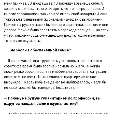
меня пачку за 30, продашь за 40, разницу возьмешь себе. А
хозяину скажешь, что его сигареты че-то не продаются». И
многие соглашались, так что все имели свой наварчик. А еще
торговали глянцевыми журналами «Бурда» с выкройками.
Причем на руках у нас их было всего три штуки, но стоили они
дорого. Можно было простоять в переходе весь день, но если
у тебя какой-нибудь сумасшедший покупал один экземпляр,
то это уже окупалось.
— Вы росли в обеспеченной семье?
— Я жил с мамой, она трудилась участковым врачом, что в
советское время было вполне нормально. А в 90-е, когда
люди резко бросили болеть и побежали работать, ситуация
оказалась не очень. Но мы сдавали квартиру и это нас
выручало. То есть избытка денег не наблюдалось, и если бы
не квартира, мы бы, наверное, бедствовали.
— Почему не будучи гуманитарием по профессии, вы
вдруг однажды пошли в журналистику?