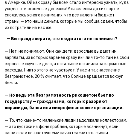
в Америке. Ой как сразу бы всем стало интересно узнать, куда
уходят эти огромные денежки! У населения до сих пор не
сложилось ясного понимания, что все налоги и бюджет
страны — это наши деньги, которые мы сообща сдаем, чтобы
их потратили на нас же.
— Вы правда верите, что люди этого не понимают?
— Нет, не понимают. Они как дети: взрослые выдают им
зарплаты, из которых заранее сразу вычли что-то там на свои
взрослые скучные дела, а остальное оставили на карманные
расходы. Никто этого не чувствует. У нас и так население
безграмотное, 20 % считает, что Солнце вращается вокруг
Земли.
— Но ведь эта безграмотность рикошетом бьет по
государству — гражданами, которых разоряют
пирамиды, банки или микрофинансовые организации.
— То, что какие-то маленькие люди задолжали коллекторам,
— это пустяки на фоне проблем, которые возникнут, если
наши люди по-настоящему научатся считать свои и