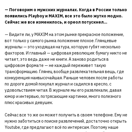
— Поговорим о мужских журналах. Когда в России только
появились Playboy и МAXIM, все это было жутко модно.
Сейчас же все изменилось, и ореол потускнел...
— Видите ли, у MAXIM на этом рынке прекрасное положение,
вот только у самого рынка положение плохое. Глянцевые
журналы — это уходящая натура, которую губят несколько
факторов. И главный — цифровая революция: бумагу никто не
читает, это ведь даже не книги. А заново родиться в
цифровом формате — не каждый переживет такую
трансформацию. Глянец вообще развлекательная вещь, где
конкуренция наивысочайшая. Раньше человек после работы
по дороге домой покупал журнал и садился в кресло, с
удовольствием читая. В журнале мы его развлекали, давая
юмор и интервью, потрясающие картинки, много полезного
плюс красивых девушек.
Сейчас все то же он может получить в своем телефоне. Ему не
нужно заботиться о поиске развлечений, достаточно открыть
Youtube, где предлагают всё по интересам. Поэтому наше