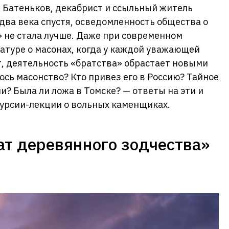
. Батеньков, декабрист и ссыльный житель
 два века спустя, осведомленность общества о
 не стала лучше. Даже при современном
атуре о масонах, когда у каждой уважающей
т, деятельность «братства» обрастает новыми
ось масонство? Кто привез его в Россию? Тайное
и? Была ли ложа в Томске? — ответы на эти и
курсии-лекции о вольных каменщиках.
т деревянного зодчества»