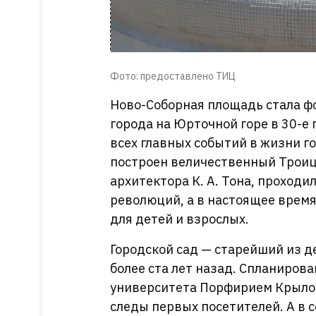
Фото: предоставлено ТИЦ
Ново-Соборная площадь стала 
города на Юрточной горе в 30-е 
всех главных событий в жизни г
построен величественный Троиц
архитектора К. А. Тона, проходи
революций, а в настоящее врем
для детей и взрослых.
Городской сад — старейший из д
более ста лет назад. Спланиров
университета Порфирием Крыловы
следы первых посетителей. А в с