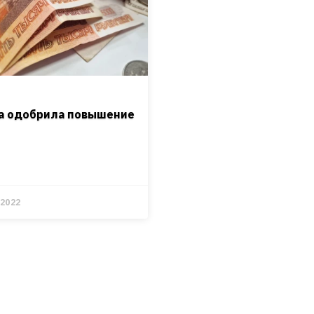
И
а одобрила повышение
.2022