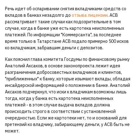
Речь идет об оспаривании снятия вкладчиками средств со
вкладов в банках незадолго до
отзыва лицензии
. АСВ
рассматривает такие случаи как подозрительные в том
случае, когда в банке уже есть картотека неисполненных
платежей. По информации "Коммерсанта", за последнее
время только в Татарстане АСВ подало примерно 500 исков
ко вкладчикам, забравшим деньги с депозитов.
Как пояснил глава комитета Госдумы по финансовому рынку
Анатолий Аксаков, в основе законопроекта лежит идея
разграничения добросовестных вкладчиков и клиентов,
"приближенных" к банку, которые изымают вклады, обладая
инсайдерской информацией о положении в банке. Анатолий
Аксаков подчеркнул, что иски к владчикам возможны лишь
тогда, когда у банка есть картотека неисполненных
платежей - в этом случае выдача вкладов должна
происходить строго в соответствии с установленной
очередностью. Если же картотеки нет, то и оснований для
претензий ко владчику, забирающему деньги, у АСВ быть не
может.