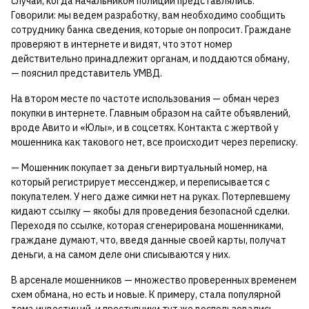
случаи, когда начальником полиции представлялись.
Говорили: мы ведем разработку, вам необходимо сообщить
сотруднику банка сведения, которые он попросит. Граждане
проверяют в интернете и видят, что этот номер
действительно принадлежит органам, и поддаются обману,
— пояснил представитель УМВД.
На втором месте по частоте использования — обман через
покупки в интернете. Главным образом на сайте объявлений,
вроде Авито и «Юлы», и в соцсетях. Контакта с жертвой у
мошенника как такового нет, все происходит через переписку.
— Мошенник покупает за деньги виртуальный номер, на
который регистрирует мессенджер, и переписывается с
покупателем. У него даже симки нет на руках. Потерпевшему
кидают ссылку — якобы для проведения безопасной сделки.
Переходя по ссылке, которая сгенерирована мошенниками,
граждане думают, что, введя данные своей карты, получат
деньги, а на самом деле они списываются у них.
В арсенале мошенников — множество проверенных временем
схем обмана, но есть и новые. К примеру, стала популярной
тема инвестиций, и преступники тут же воспользовались