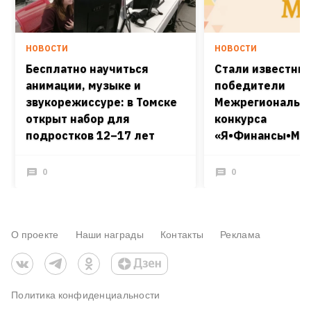
НОВОСТИ
НОВОСТИ
Бесплатно научиться
Стали известны
анимации, музыке и
победители
звукорежиссуре: в Томске
Межрегиональн
открыт набор для
конкурса
подростков 12–17 лет
«Я•Финансы•Мир
0
0
О проекте
Наши награды
Контакты
Реклама
Политика конфиденциальности