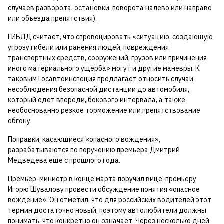
случаев разворота, остановки, поворота налево или направо
или объезда препятствия).
ГИБДД считает, что спровоцировать «ситуацию, создающую
угрозу гибели или ранения людей, повреждения
транспортных средств, сооружений, грузов или причинения
иного материального ущерба» могут и другие маневры. К
таковым Госавтоинспеция предлагает относить случаи
несоблюдения безопасной дистанции до автомобиля,
который едет впереди, бокового интервала, а также
необоснованно резкое торможение или препятствование
обгону.
Поправки, касающиеся «опасного вождения»,
разрабатываются по поручению премьера Дмитрий
Медведева еще с прошлого года.
Премьер-министр в конце марта поручил вице-премьеру
Игорю Шувалову провести обсуждение понятия «опасное
вождение». Он отметил, что для российских водителей этот
термин достаточно новый, поэтому автолюбители должны
понимать, что конкретно он означает. Через несколько дней