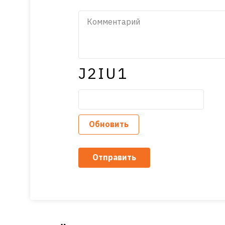
J2IU1
Обновить
Отправить