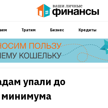
аем
Тратим
Бизнес
Кредиты
адам упали до
о минимума