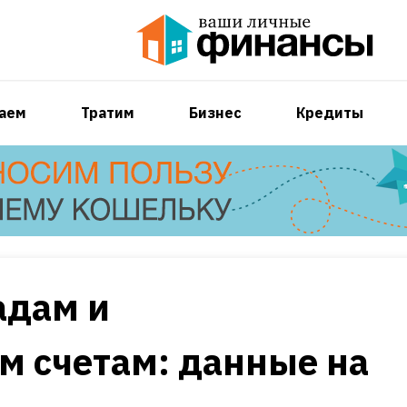
аем
Тратим
Бизнес
Кредиты
адам и
м счетам: данные на