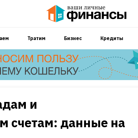
аем
Тратим
Бизнес
Кредиты
адам и
м счетам: данные на