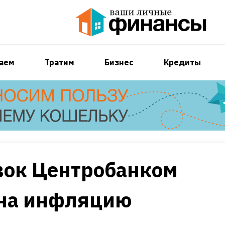
аем
Тратим
Бизнес
Кредиты
вок Центробанком
 на инфляцию