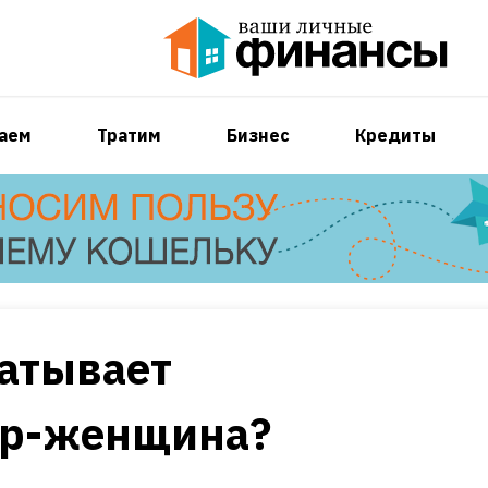
аем
Тратим
Бизнес
Кредиты
батывает
ор-женщина?