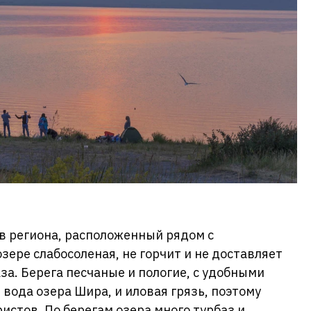
в региона, расположенный рядом с
зере слабосоленая, не горчит и не доставляет
за. Берега песчаные и пологие, с удобными
 вода озера Шира, и иловая грязь, поэтому
истов. По берегам озера много турбаз и