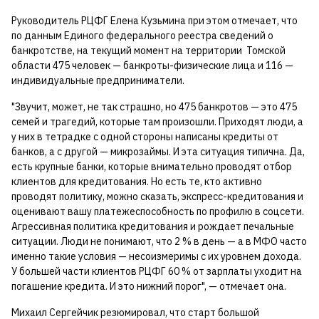
Руководитель РЦФГ Елена Кузьмина при этом отмечает, что
по данным Единого федерального реестра сведений о
банкротстве, на текущий момент на территории Томской
области 475 человек — банкроты-физические лица и 116 —
индивидуальные предприниматели.
"Звучит, может, не так страшно, но 475 банкротов — это 475
семей и трагедий, которые там произошли. Приходят люди, а
у них в тетрадке с одной стороны написаны кредиты от
банков, а с другой — микрозаймы. И эта ситуация типична. Да,
есть крупные банки, которые внимательно проводят отбор
клиентов для кредитования. Но есть те, кто активно
проводят политику, можно сказать, экспресс-кредитования и
оценивают вашу платежеспособность по профилю в соцсети.
Агрессивная политика кредитования и рождает печальные
ситуации. Люди не понимают, что 2 % в день — а в МФО часто
именно такие условия — несоизмеримы с их уровнем дохода.
У большей части клиентов РЦФГ 60 % от зарплаты уходит на
погашение кредита. И это нижний порог", — отмечает она.
Михаил Сергейчик резюмировал, что старт большой