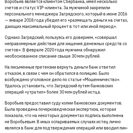
Воробьев является клиентом Сбербанка, имел несколько
счетов и статус VIP-клиента. За мужчиной закрепили
персонального менеджера Загрядского, который в июне 2016
— январе 2018 года убедил его «размещать деньги на счетах,
дающих максимальный процент в тот или иной период».
Однако Загрядский, пользуясь его доверием, «совершал
неправомерные действия для хищения денежных средств со
счетов». В феврале 2020 года мужчина обнаружил
необоснованное списание свыше 30 млн рублей.
На письменные претензии вернуть деньги банк ответил
отказом, в связи с чем он обратился в полицию. Было
возбуждено уголовное дело по статье «Мошенничество».
Удалось установить, что Загрядский путем банковских
операций «утратил» более 30 млн рублей истца.
Воробьев предоставил суду копии банковских документов.
Была проведена почерковедческая экспертиза, которая
показала, что на некоторых документах подпись выполнена
не Воробьевым. В иных оспариваемых случаях истец лично
являлся в банк для подтверждения операций или вводил пин-