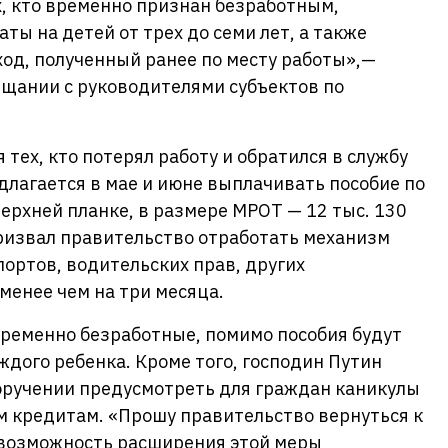
х, кто временно признан безработным,
ы на детей от трех до семи лет, а также
ход, полученный ранее по месту работы»,—
вещании с руководителями субъектов по
.
тех, кто потерял работу и обратился в службу
едлагается в мае и июне выплачивать пособие по
ерхней планке, в размере МРОТ — 12 тыс. 130
призвал правительство отработать механизм
ортов, водительских прав, других
менее чем на три месяца.
временно безработные, помимо пособия будут
аждого ребенка. Кроме того, господин Путин
оручении предусмотреть для граждан каникулы
м кредитам. «Прошу правительство вернуться к
 возможность расширения этой меры