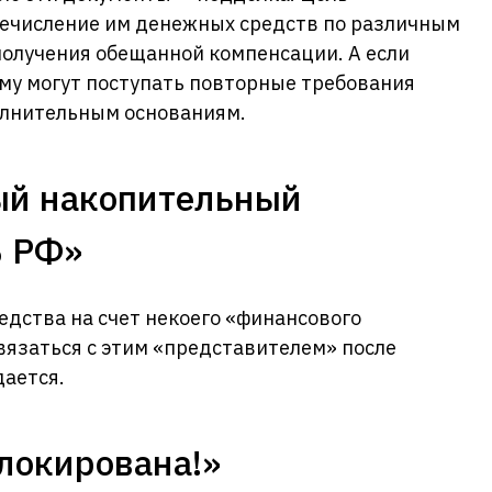
ечисление им денежных средств по различным
получения обещанной компенсации. А если
му могут поступать повторные требования
олнительным основаниям.
й накопительный
Б РФ»
дства на счет некоего «финансового
вязаться с этим «представителем» после
дается.
локирована!»