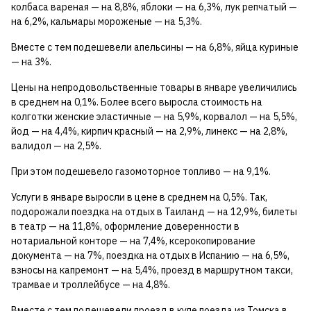
колбаса вареная — на 8,8%, яблоки — на 6,3%, лук репчатый —
на 6,2%, кальмары мороженые — на 5,3%.
Вместе с тем подешевели апельсины — на 6,8%, яйца куриные
— на 3%.
Цены на непродовольственные товары в январе увеличились
в среднем на 0,1%. Более всего выросла стоимость на
колготки женские эластичные — на 5,9%, корвалол — на 5,5%,
йод — на 4,4%, кирпич красный — на 2,9%, линекс — на 2,8%,
валидол — на 2,5%.
При этом подешевело газомоторное топливо — на 9,1%.
Услуги в январе выросли в цене в среднем на 0,5%. Так,
подорожали поездка на отдых в Таиланд — на 12,9%, билеты
в театр — на 11,8%, оформление доверенности в
нотариальной конторе — на 7,4%, ксерокопирование
документа — на 7%, поездка на отдых в Испанию — на 6,5%,
взносы на капремонт — на 5,4%, проезд в маршрутном такси,
трамвае и троллейбусе — на 4,8%.
Вместе с тем подешевели проезд в купе поезда из Томска в