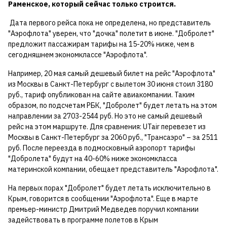
Раменское, который сейчас только строится.
Дата первого рейса пока не определена, но представитель
"Аэрофлота" уверен, что "дочка" полетит в июне. "Добролет"
предложит пассажирам тарифы на 15-20% ниже, чем в
сегодняшнем экономклассе "Аэрофлота".
Например, 20 мая самый дешевый билет на рейс "Аэрофлота"
из Москвы в Санкт-Петербург с вылетом 30 июня стоил 3180
руб., тариф опубликован на сайте авиакомпании. Таким
образом, по подсчетам РБК, "Добролет" будет летать на этом
направлении за 2703-2544 руб. Но это не самый дешевый
рейс на этом маршруте. Для сравнения: UTair перевезет из
Москвы в Санкт-Петербург за 2060 руб., "Трансаэро" – за 2511
руб. После переезда в подмосковный аэропорт тарифы
"Добролета" будут на 40-60% ниже экономкласса
материнской компании, обещает представитель "Аэрофлота".
На первых порах "Добролет" будет летать исключительно в
Крым, говорится в сообщении "Аэрофлота". Еще в марте
премьер-министр Дмитрий Медведев поручил компании
задействовать в программе полетов в Крым