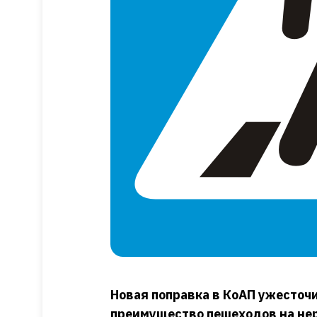
Новая поправка в КоАП ужесточ
преимущество пешеходов на нер