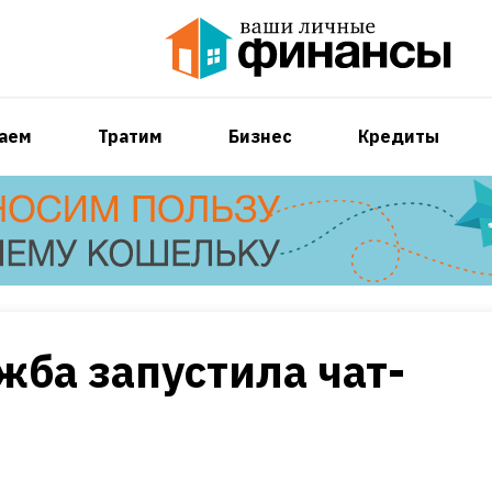
аем
Тратим
Бизнес
Кредиты
жба запустила чат-