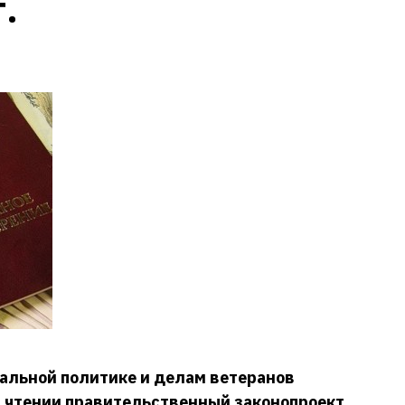
.
иальной политике и делам ветеранов
 чтении правительственный законопроект,