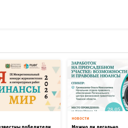
И
НОВОСТИ
известны победители
Можно ли легально