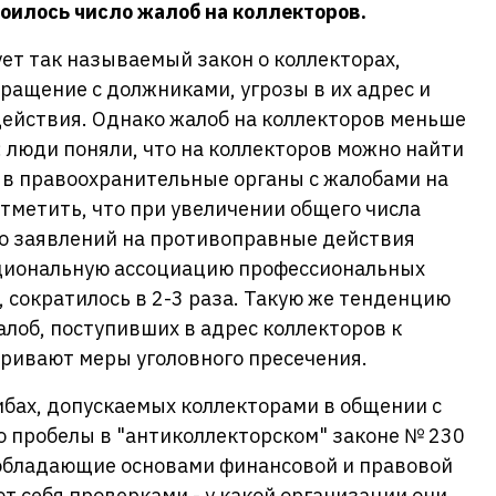
воилось число жалоб на коллекторов.
ует так называемый закон о коллекторах,
ращение с должниками, угрозы в их адрес и
ействия. Однако жалоб на коллекторов меньше
: люди поняли, что на коллекторов можно найти
 в правоохранительные органы с жалобами на
отметить, что при увеличении общего числа
во заявлений на противоправные действия
ациональную ассоциацию профессиональных
, сократилось в 2-3 раза. Такую же тенденцию
алоб, поступивших в адрес коллекторов к
ривают меры уголовного пресечения.
ибах, допускаемых коллекторами в общении с
о пробелы в "антиколлекторском" законе № 230
е обладающие основами финансовой и правовой
т себя проверками - у какой организации они