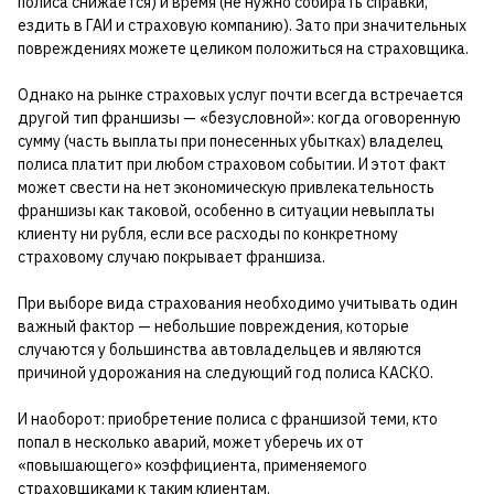
полиса снижается) и время (не нужно собирать справки,
ездить в ГАИ и страховую компанию). Зато при значительных
повреждениях можете целиком положиться на страховщика.
Однако на рынке страховых услуг почти всегда встречается
другой тип франшизы — «безусловной»: когда оговоренную
сумму (часть выплаты при понесенных убытках) владелец
полиса платит при любом страховом событии. И этот факт
может свести на нет экономическую привлекательность
франшизы как таковой, особенно в ситуации невыплаты
клиенту ни рубля, если все расходы по конкретному
страховому случаю покрывает франшиза.
При выборе вида страхования необходимо учитывать один
важный фактор — небольшие повреждения, которые
случаются у большинства автовладельцев и являются
причиной удорожания на следующий год полиса КАСКО.
И наоборот: приобретение полиса с франшизой теми, кто
попал в несколько аварий, может уберечь их от
«повышающего» коэффициента, применяемого
страховщиками к таким клиентам.