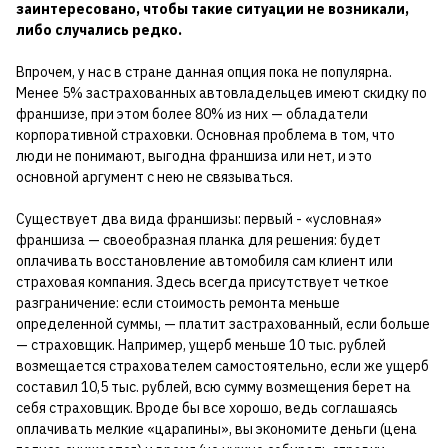
заинтересовано, чтобы такие ситуации не возникали,
либо случались редко.
Впрочем, у нас в стране данная опция пока не популярна.
Менее 5% застрахованных автовладельцев имеют скидку по
франшизе, при этом более 80% из них — обладатели
корпоративной страховки. Основная проблема в том, что
люди не понимают, выгодна франшиза или нет, и это
основной аргумент с нею не связываться.
Существует два вида франшизы: первый - «условная»
франшиза — своеобразная планка для решения: будет
оплачивать восстановление автомобиля сам клиент или
страховая компания. Здесь всегда присутствует четкое
разграничение: если стоимость ремонта меньше
определенной суммы, — платит застрахованный, если больше
— страховщик. Например, ущерб меньше 10 тыс. рублей
возмещается страхователем самостоятельно, если же ущерб
составил 10,5 тыс. рублей, всю сумму возмещения берет на
себя страховщик. Вроде бы все хорошо, ведь соглашаясь
оплачивать мелкие «царапины», вы экономите деньги (цена