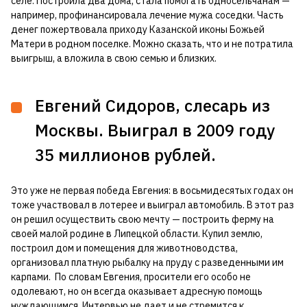
селе. Построила два дома, стала помогать односельчанам —
например, профинансировала лечение мужа соседки. Часть
денег пожертвовала приходу Казанской иконы Божьей
Матери в родном поселке. Можно сказать, что и не потратила
выигрыш, а вложила в свою семью и близких.
Евгений Сидоров, слесарь из
Москвы. Выиграл в 2009 году
35 миллионов рублей.
Это уже не первая победа Евгения: в восьмидесятых годах он
тоже участвовал в лотерее и выиграл автомобиль. В этот раз
он решил осуществить свою мечту — построить ферму на
своей малой родине в Липецкой области. Купил землю,
построил дом и помещения для животноводства,
организовал платную рыбалку на пруду с разведенными им
карпами. По словам Евгения, просители его особо не
одолевают, но он всегда оказывает адресную помощь
нуждающимся. Интервью не дает и не стремится к