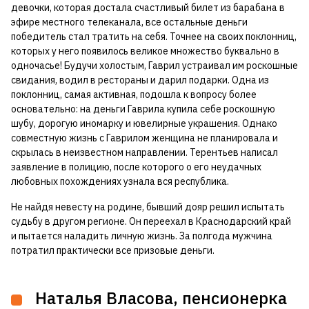
девочки, которая достала счастливый билет из барабана в
эфире местного телеканала, все остальные деньги
победитель стал тратить на себя. Точнее на своих поклонниц,
которых у него появилось великое множество буквально в
одночасье! Будучи холостым, Гаврил устраивал им роскошные
свидания, водил в рестораны и дарил подарки. Одна из
поклонниц, самая активная, подошла к вопросу более
основательно: на деньги Гаврила купила себе роскошную
шубу, дорогую иномарку и ювелирные украшения. Однако
совместную жизнь с Гаврилом женщина не планировала и
скрылась в неизвестном направлении. Терентьев написал
заявление в полицию, после которого о его неудачных
любовных похождениях узнала вся республика.
Не найдя невесту на родине, бывший дояр решил испытать
судьбу в другом регионе. Он переехал в Краснодарский край
и пытается наладить личную жизнь. За полгода мужчина
потратил практически все призовые деньги.
Наталья Власова, пенсионерка