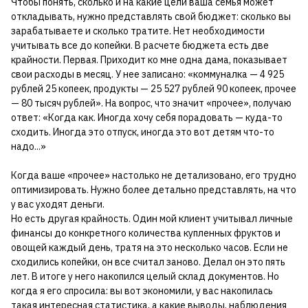
Чтобы понять, сколько и на какие цели ваша семья может
откладывать, нужно представлять свой бюджет: сколько вы
зарабатываете и сколько тратите. Нет необходимости
учитывать все до копейки. В расчете бюджета есть две
крайности. Первая. Приходит ко мне одна дама, показывает
свои расходы в месяц. У нее записано: «коммуналка — 4 925
рублей 25 копеек, продукты — 25 527 рублей 90 копеек, прочее
— 80 тысяч рублей». На вопрос, что значит «прочее», получаю
ответ: «Когда как. Иногда хочу себя порадовать — куда-то
сходить. Иногда это отпуск, иногда это вот детям что-то
надо...»
Когда ваше «прочее» настолько не детализовано, его трудно
оптимизировать. Нужно более детально представлять, на что
у вас уходят деньги.
Но есть другая крайность. Один мой клиент учитывал личные
финансы до конкретного количества купленных фруктов и
овощей каждый день, тратя на это несколько часов. Если не
сходились копейки, он все считал заново. Делал он это пять
лет. В итоге у него накопился целый склад документов. Но
когда я его спросила: вы вот экономили, у вас накопилась
такая интересная статистика, а какие выводы, наблюдения