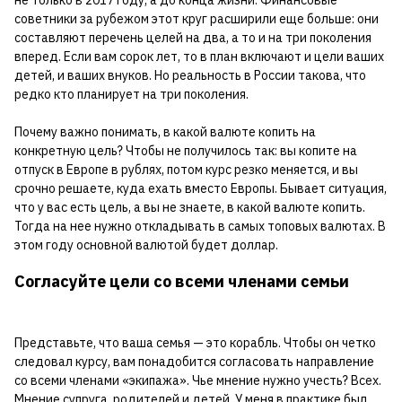
советники за рубежом этот круг расширили еще больше: они
составляют перечень целей на два, а то и на три поколения
вперед. Если вам сорок лет, то в план включают и цели ваших
детей, и ваших внуков. Но реальность в России такова, что
редко кто планирует на три поколения.
Почему важно понимать, в какой валюте копить на
конкретную цель? Чтобы не получилось так: вы копите на
отпуск в Европе в рублях, потом курс резко меняется, и вы
срочно решаете, куда ехать вместо Европы. Бывает ситуация,
что у вас есть цель, а вы не знаете, в какой валюте копить.
Тогда на нее нужно откладывать в самых топовых валютах. В
этом году основной валютой будет доллар.
Согласуйте цели со всеми членами семьи
Представьте, что ваша семья — это корабль. Чтобы он четко
следовал курсу, вам понадобится согласовать направление
со всеми членами «экипажа». Чье мнение нужно учесть? Всех.
Мнение супруга, родителей и детей. У меня в практике был