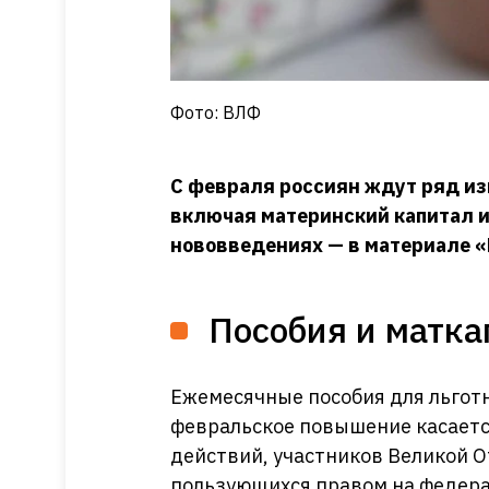
Фото: ВЛФ
С февраля россиян ждут ряд и
включая материнский капитал и 
нововведениях — в материале 
Пособия и матк
Ежемесячные пособия для льгот
февральское повышение касаетс
действий, участников Великой О
пользующихся правом на федера