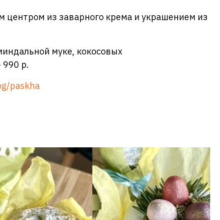
им центром из заварного крема и украшением из
 миндальной муке, кокосовых
 990 р.
log/paskha