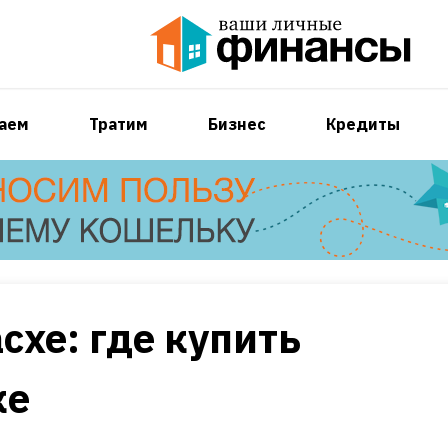
аем
Тратим
Бизнес
Кредиты
схе: где купить
ке