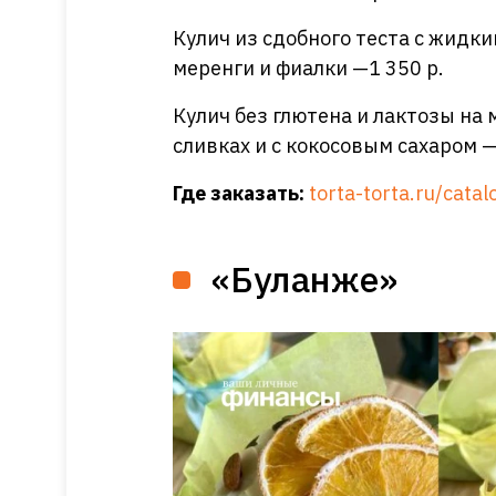
Кулич из сдобного теста с жидк
меренги и фиалки —1 350 р.
Кулич без глютена и лактозы на
сливках и с кокосовым сахаром —
Где
заказать
:
torta-torta.ru/cata
«Буланже»