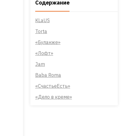
Содержание
KLaUS
Torta
«Буланже»
«Лофт»
Jam
Baba Roma
«СчастьеЕсть»
«Дело в креме»