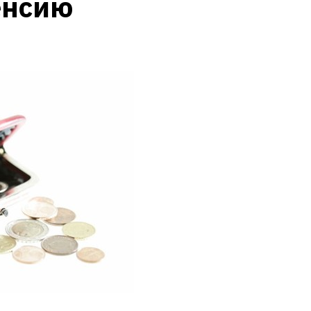
енсию