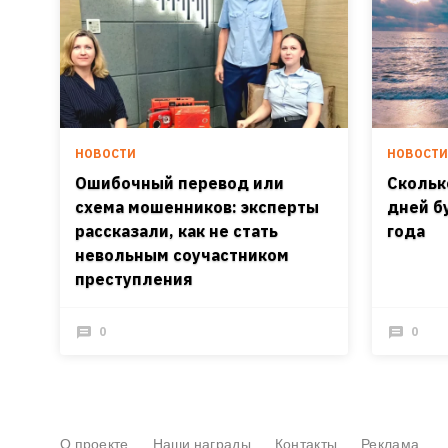
НОВОСТИ
НОВОСТ
Ошибочный перевод или
Скольк
схема мошенников: эксперты
дней б
рассказали, как не стать
года
невольным соучастником
преступления
0
0
О проекте
Наши награды
Контакты
Реклама